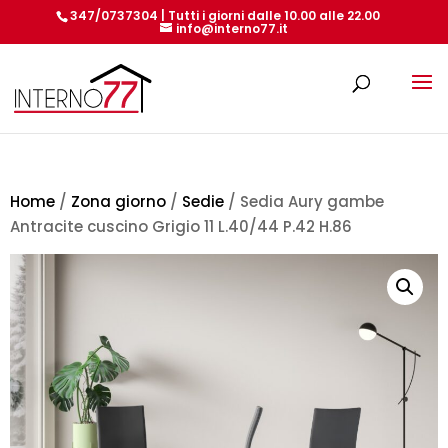
347/0737304 | Tutti i giorni dalle 10.00 alle 22.00
info@interno77.it
Products
search
Home
/
Zona giorno
/
Sedie
/ Sedia Aury gambe
Antracite cuscino Grigio 11 L.40/44 P.42 H.86