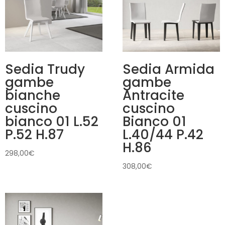
Sedia Trudy
Sedia Armida
gambe
gambe
bianche
Antracite
cuscino
cuscino
bianco 01 L.52
Bianco 01
P.52 H.87
L.40/44 P.42
H.86
298,00
€
308,00
€