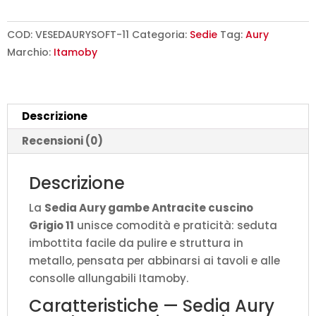
Antracite
cuscino
COD:
VESEDAURYSOFT-11
Categoria:
Sedie
Tag:
Aury
Grigio
Marchio:
Itamoby
11
L.40/44
P.42
Descrizione
H.86
quantità
Recensioni (0)
Descrizione
La
Sedia Aury gambe Antracite cuscino
Grigio 11
unisce comodità e praticità: seduta
imbottita facile da pulire e struttura in
metallo, pensata per abbinarsi ai tavoli e alle
consolle allungabili Itamoby.
Caratteristiche — Sedia Aury