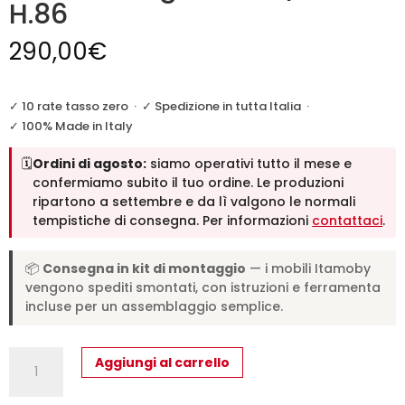
H.86
290,00
€
✓ 10 rate tasso zero
·
✓ Spedizione in tutta Italia
·
✓ 100% Made in Italy
🗓️
Ordini di agosto:
siamo operativi tutto il mese e
confermiamo subito il tuo ordine. Le produzioni
ripartono a settembre e da lì valgono le normali
tempistiche di consegna. Per informazioni
contattaci
.
📦
Consegna in kit di montaggio
— i mobili Itamoby
vengono spediti smontati, con istruzioni e ferramenta
incluse per un assemblaggio semplice.
Sedia
Aggiungi al carrello
Aury
gambe