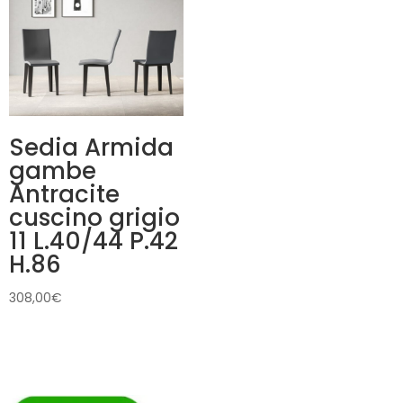
Sedia Armida
gambe
Antracite
cuscino grigio
11 L.40/44 P.42
H.86
308,00
€