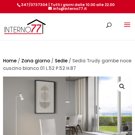
347/0737304 | Tutti i giorni dalle 10.00 alle 22.00
info@interno77.it
Products
search
Home
/
Zona giorno
/
Sedie
/ Sedia Trudy gambe noce
cuscino bianco 01 L.52 P.52 H.87