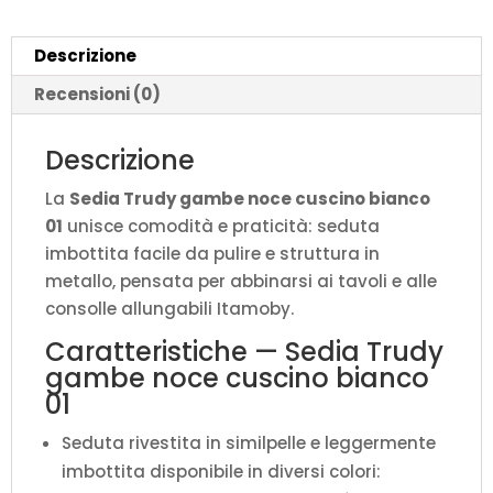
L.52
P.52
Descrizione
H.87
quantità
Recensioni (0)
Descrizione
La
Sedia Trudy gambe noce cuscino bianco
01
unisce comodità e praticità: seduta
imbottita facile da pulire e struttura in
metallo, pensata per abbinarsi ai tavoli e alle
consolle allungabili Itamoby.
Caratteristiche — Sedia Trudy
gambe noce cuscino bianco
01
Seduta rivestita in similpelle e leggermente
imbottita disponibile in diversi colori: