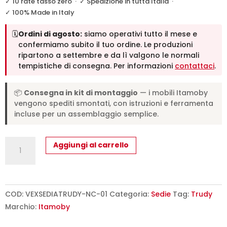
✓ 10 rate tasso zero
·
✓ Spedizione in tutta Italia
·
✓ 100% Made in Italy
🗓️
Ordini di agosto:
siamo operativi tutto il mese e
confermiamo subito il tuo ordine. Le produzioni
ripartono a settembre e da lì valgono le normali
tempistiche di consegna. Per informazioni
contattaci
.
📦
Consegna in kit di montaggio
— i mobili Itamoby
vengono spediti smontati, con istruzioni e ferramenta
incluse per un assemblaggio semplice.
Sedia
Aggiungi al carrello
Trudy
gambe
noce
cuscino
COD:
VEXSEDIATRUDY-NC-01
Categoria:
Sedie
Tag:
Trudy
bianco
Marchio:
Itamoby
01