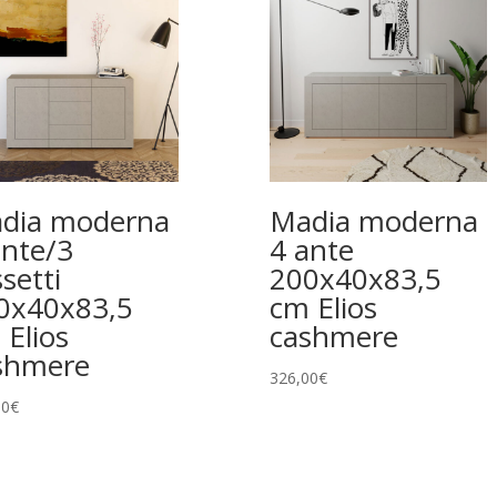
dia moderna
Madia moderna
ante/3
4 ante
setti
200x40x83,5
0x40x83,5
cm Elios
 Elios
cashmere
shmere
326,00
€
00
€