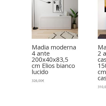
Madia moderna
Ma
4 ante
2 
200x40x83,5
cas
cm Elios bianco
15
lucido
cm
ca
326,00
€
310,