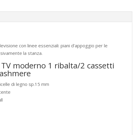
cm
Solaria
cashmere
quantità
evisione con linee essenziali: piani d’appoggio per le
visivamente la stanza.
 TV moderno 1 ribalta/2 cassetti
cashmere
ticelle di legno sp.15 mm
tente
ll