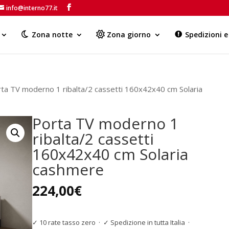
info@interno77.it
Products
search
Zona notte
Zona giorno
Spedizioni 
ta TV moderno 1 ribalta/2 cassetti 160x42x40 cm Solaria
Porta TV moderno 1
ribalta/2 cassetti
160x42x40 cm Solaria
cashmere
224,00
€
✓ 10 rate tasso zero
·
✓ Spedizione in tutta Italia
·