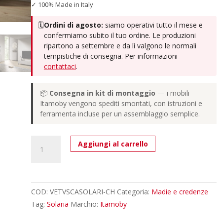
✓ 100% Made in Italy
🗓️
Ordini di agosto:
siamo operativi tutto il mese e
confermiamo subito il tuo ordine. Le produzioni
ripartono a settembre e da lì valgono le normali
tempistiche di consegna. Per informazioni
contattaci
.
📦
Consegna in kit di montaggio
— i mobili
Itamoby vengono spediti smontati, con istruzioni e
ferramenta incluse per un assemblaggio semplice.
Porta
Aggiungi al carrello
TV
moderno
1
ribalta/2
COD:
VETVSCASOLARI-CH
Categoria:
Madie e credenze
cassetti
Tag:
Solaria
Marchio:
Itamoby
160x42x40