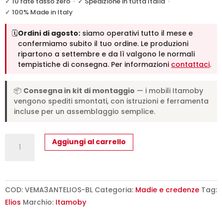
✓ 10 rate tasso zero
·
✓ Spedizione in tutta Italia
·
✓ 100% Made in Italy
🗓️
Ordini di agosto:
siamo operativi tutto il mese e
confermiamo subito il tuo ordine. Le produzioni
ripartono a settembre e da lì valgono le normali
tempistiche di consegna. Per informazioni
contattaci
.
📦
Consegna in kit di montaggio
— i mobili Itamoby
vengono spediti smontati, con istruzioni e ferramenta
incluse per un assemblaggio semplice.
Madia
Aggiungi al carrello
moderna
3
ante
150x40x83,5
COD:
VEMA3ANTELIOS-BL
Categoria:
Madie e credenze
Tag:
cm
Elios
Marchio:
Itamoby
Elios