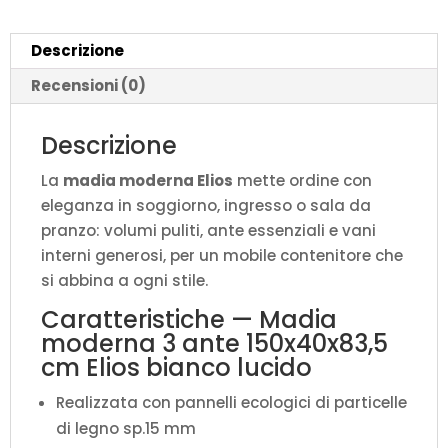
bianco
lucido
Descrizione
quantità
Recensioni (0)
Descrizione
La
madia moderna Elios
mette ordine con
eleganza in soggiorno, ingresso o sala da
pranzo: volumi puliti, ante essenziali e vani
interni generosi, per un mobile contenitore che
si abbina a ogni stile.
Caratteristiche — Madia
moderna 3 ante 150x40x83,5
cm Elios bianco lucido
Realizzata con pannelli ecologici di particelle
di legno sp.15 mm