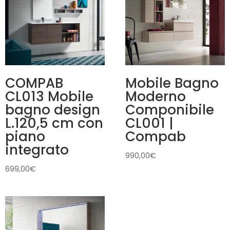
COMPAB
Mobile Bagno
CL013 Mobile
Moderno
bagno design
Componibile
L.120,5 cm con
CL001 |
piano
Compab
integrato
990,00
€
699,00
€