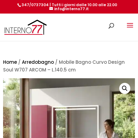
347/0737304 | Tutti i giorni dalle 10.00 alle 22.00
info@interno77.it
Products
search
Home
/
Arredobagno
/ Mobile Bagno Curvo Design
Soul W707 ARCOM – L.140.5 cm