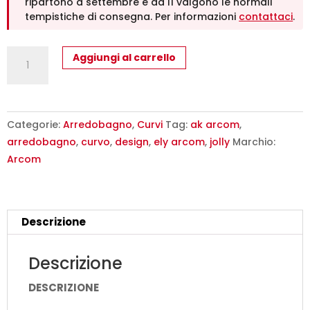
ripartono a settembre e da lì valgono le normali
tempistiche di consegna. Per informazioni
contattaci
.
Mobile
Aggiungi al carrello
Bagno
Curvo
Design
Soul
Categorie:
Arredobagno
,
Curvi
Tag:
ak arcom
,
W707
arredobagno
,
curvo
,
design
,
ely arcom
,
jolly
Marchio:
ARCOM
Arcom
-
L.140.5
cm
Descrizione
quantità
Descrizione
DESCRIZIONE