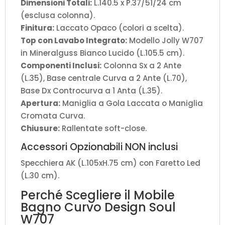
Dimensioni Totali:
L.140.5 x P.37/51/24 cm
(esclusa colonna).
Finitura:
Laccato Opaco (colori a scelta).
Top con Lavabo Integrato:
Modello Jolly W707
in Mineralguss Bianco Lucido (L.105.5 cm).
Componenti Inclusi:
Colonna Sx a 2 Ante
(L.35), Base centrale Curva a 2 Ante (L.70),
Base Dx Controcurva a 1 Anta (L.35).
Apertura:
Maniglia a Gola Laccata o Maniglia
Cromata Curva.
Chiusure:
Rallentate soft-close.
Accessori Opzionabili NON inclusi
Specchiera AK (L.105xH.75 cm) con Faretto Led
(L.30 cm).
Perché Scegliere il Mobile
Bagno Curvo Design Soul
W707