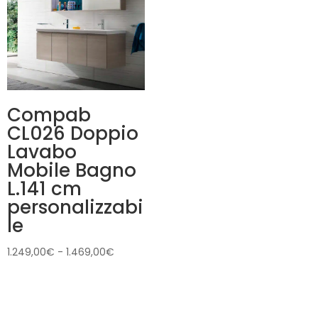
Compab
CL026 Doppio
Lavabo
Mobile Bagno
L.141 cm
personalizzabi
le
Fascia
1.249,00
€
-
1.469,00
€
di
prezzo:
da
1.249,00€