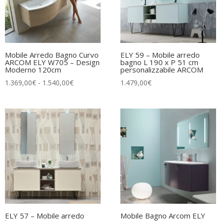
Mobile Arredo Bagno Curvo
ELY 59 – Mobile arredo
ARCOM ELY W705 – Design
bagno L 190 x P 51 cm
Moderno 120cm
personalizzabile ARCOM
Fascia
1.369,00
€
-
1.540,00
€
1.479,00
€
di
prezzo:
da
1.369,00€
a
1.540,00€
ELY 57 – Mobile arredo
Mobile Bagno Arcom ELY