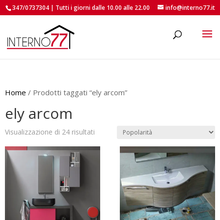
347/0737304 | Tutti i giorni dalle 10.00 alle 22.00
info@interno77.it
roducts
earch
Home
/ Prodotti taggati “ely arcom”
ely arcom
Popolarità
Visualizzazione di 24 risultati