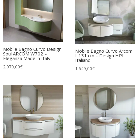
Mobile Bagno Curvo Design
Mobile Bagno Curvo Arcom
Soul ARCOM W702 –
L.131 cm – Design HPL
Eleganza Made in Italy
Italiano
2.070,00
€
1.649,00
€