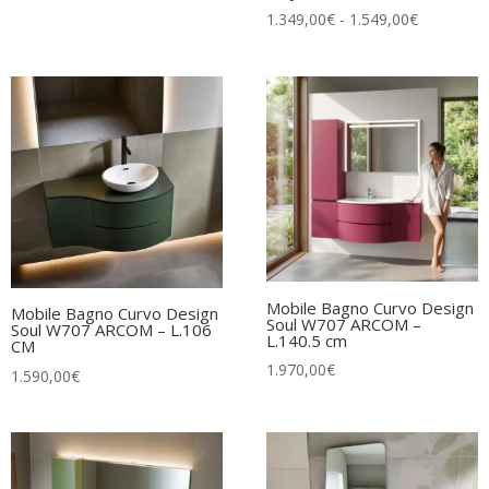
Fascia
1.349,00
€
-
1.549,00
€
di
prezzo:
da
1.349,00€
a
1.549,00€
Mobile Bagno Curvo Design
Mobile Bagno Curvo Design
Soul W707 ARCOM –
Soul W707 ARCOM – L.106
L.140.5 cm
CM
1.970,00
€
1.590,00
€