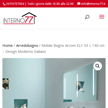
347/0737304 | Tutti i giorni dalle 10.00 alle 22.00
info@interno77.it
roducts
earch
Home
/
Arredobagno
/ Mobile Bagno Arcom ELY 53 L 140 cm
– Design Moderno Italiano