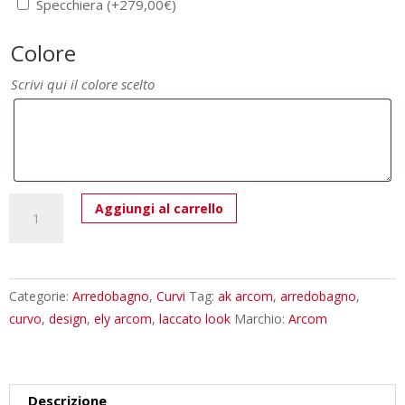
Specchiera
(+
279,00
€
)
Colore
Scrivi qui il colore scelto
Mobile
Aggiungi al carrello
Bagno
Arcom
ELY
53
Categorie:
Arredobagno
,
Curvi
Tag:
ak arcom
,
arredobagno
,
L
curvo
,
design
,
ely arcom
,
laccato look
Marchio:
Arcom
140
cm
-
Descrizione