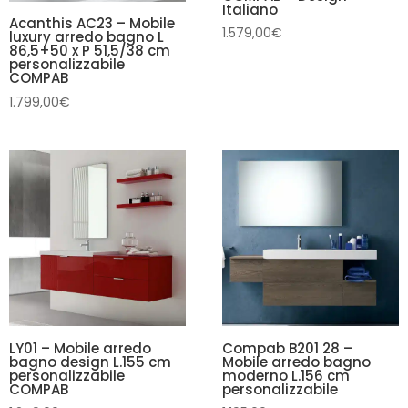
Italiano
Acanthis AC23 – Mobile
1.579,00
€
luxury arredo bagno L
86,5+50 x P 51,5/38 cm
personalizzabile
COMPAB
1.799,00
€
LY01 – Mobile arredo
Compab B201 28 –
bagno design L.155 cm
Mobile arredo bagno
personalizzabile
moderno L.156 cm
COMPAB
personalizzabile