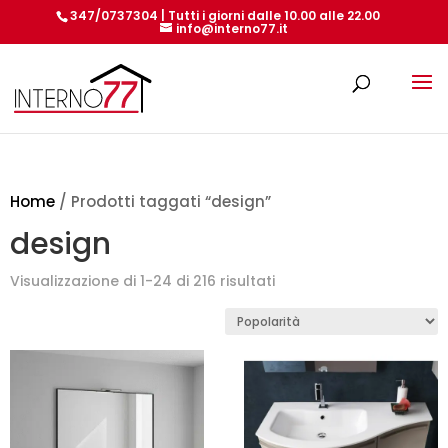
347/0737304 | Tutti i giorni dalle 10.00 alle 22.00
info@interno77.it
Products
search
Home
/ Prodotti taggati “design”
design
Popolarità
Visualizzazione di 1-24 di 216 risultati