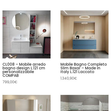
CL008 – Mobile arredo
Mobile Bagno Completo
bagno design L.121 cm
Slim Baxar – Made in
personalizzabile
Italy L.121 Laccato
COMPAB
1.340,90
€
799,00
€