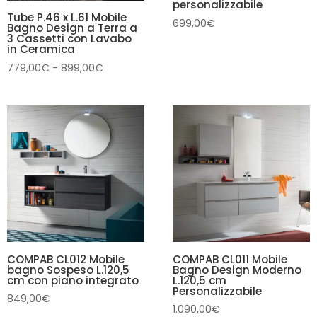
personalizzabile
Tube P.46 x L.61 Mobile
699,00
€
Bagno Design a Terra a
3 Cassetti con Lavabo
in Ceramica
Fascia
779,00
€
-
899,00
€
di
prezzo:
da
779,00€
a
899,00€
COMPAB CL012 Mobile
COMPAB CL011 Mobile
bagno Sospeso L.120,5
Bagno Design Moderno
cm con piano integrato
L.120,5 cm
Personalizzabile
849,00
€
1.090,00
€