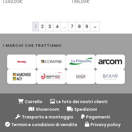
1.249,00
€
1.195,00
€
1
2
3
4
…
7
8
9
→
I MARCHI CHE TRATTIAMO
Carrello
Le foto dei nostri clienti
Showroom
Spedizioni
Trasporto e montaggio
Pagamenti
Termini e condizioni di vendita
Privacy policy