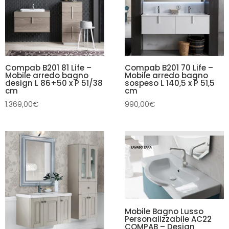
Compab B201 81 Life –
Compab B201 70 Life –
Mobile arredo bagno
Mobile arredo bagno
design L 86+50 x P 51/38
sospeso L 140,5 x P 51,5
cm
cm
1.369,00
€
990,00
€
Mobile Bagno Lusso
Personalizzabile AC22
COMPAB – Design