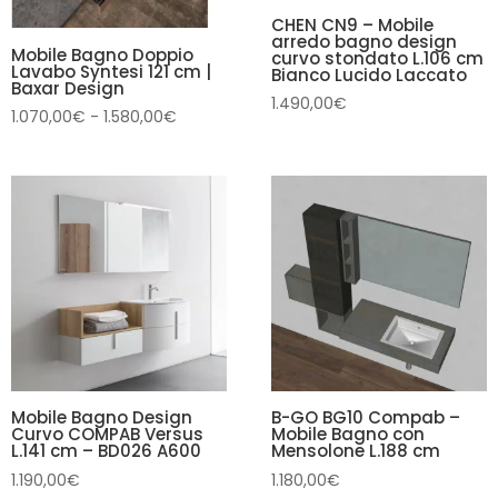
CHEN CN9 – Mobile
arredo bagno design
Mobile Bagno Doppio
curvo stondato L.106 cm
Lavabo Syntesi 121 cm |
Bianco Lucido Laccato
Baxar Design
1.490,00
€
Fascia
1.070,00
€
-
1.580,00
€
di
prezzo:
da
1.070,00€
a
1.580,00€
Mobile Bagno Design
B-GO BG10 Compab –
Curvo COMPAB Versus
Mobile Bagno con
L.141 cm – BD026 A600
Mensolone L.188 cm
1.190,00
€
1.180,00
€