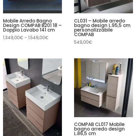
Mobile Arredo Bagno
CL031 – Mobile arredo
Design COMPAB B201 18 –
bagno design L.95,5 cm
Doppio Lavabo 141 cm
personalizzabile
COMPAB
Fascia
1.349,00
€
-
1.549,00
€
549,00
€
di
prezzo:
da
1.349,00€
a
1.549,00€
COMPAB CL017 Mobile
bagno arredo design
L.86,5 cm