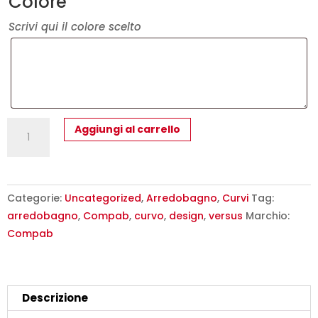
Colore
Scrivi qui il colore scelto
CHEN
Aggiungi al carrello
CN9
–
Mobile
arredo
Categorie:
Uncategorized
,
Arredobagno
,
Curvi
Tag:
bagno
arredobagno
,
Compab
,
curvo
,
design
,
versus
Marchio:
design
Compab
curvo
stondato
L.106
Descrizione
cm