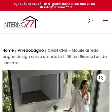
347/0737304 | Tutti i giorni dalle 10.00 alle 22.00
info@interno77.it
Products
search
Home
/
Arredobagno
/ CHEN CN9 – Mobile arredo
bagno design curvo stondato L.106 cm Bianco Lucido
Laccato