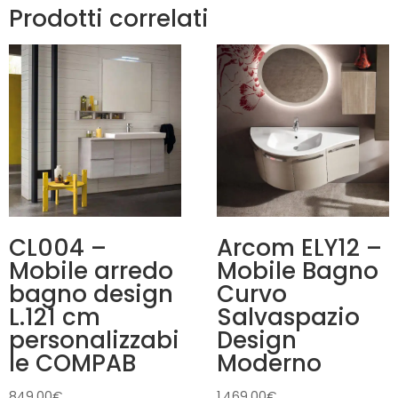
Prodotti correlati
CL004 –
Arcom ELY12 –
Mobile arredo
Mobile Bagno
bagno design
Curvo
L.121 cm
Salvaspazio
personalizzabi
Design
le COMPAB
Moderno
849,00
€
1.469,00
€