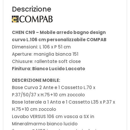
Bianco
Descrizione
Lucido
Laccato
quantità
CHEN CN9 – Mobile arredo bagno design
curvo L.106 cm personalizzabile COMPAB
Dimensioni: L 106 x P 51 cm
Aperture: maniglia bianca 151
Chiusure: rallentate soft close
Finitura: Bianco Lucido Laccato
DESCRIZIONE MOBILE:
Base Curva 2 Ante e 1 Cassetto L.70 x
P.37/50/37 x H.75+10 cm zoccolo
Base laterale a 1 Anta e 1 Cassetto L35 x P.37 x
H.75+10 cm zoccolo
Lavabo VERSUS 106 cm vasca a SX in
Mineralmarmo bianco lucido