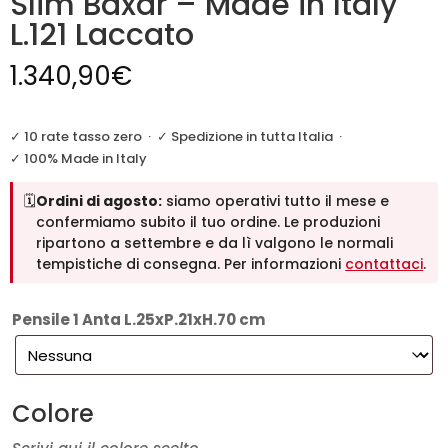
Slim Baxar – Made in Italy
L.121 Laccato
1.340,90
€
✓ 10 rate tasso zero
·
✓ Spedizione in tutta Italia
·
✓ 100% Made in Italy
🗓️
Ordini di agosto:
siamo operativi tutto il mese e
confermiamo subito il tuo ordine. Le produzioni
ripartono a settembre e da lì valgono le normali
tempistiche di consegna. Per informazioni
contattaci
.
Pensile 1 Anta L.25xP.21xH.70 cm
Colore