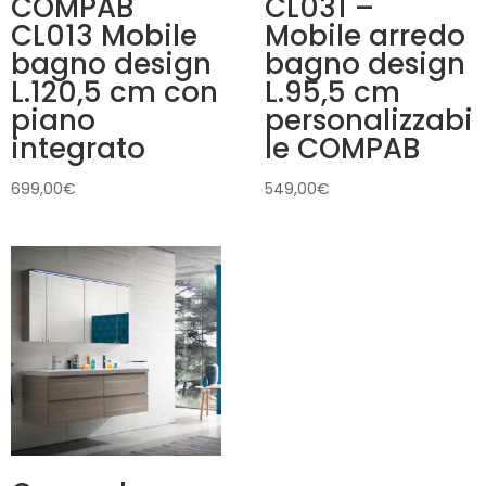
COMPAB
CL031 –
CL013 Mobile
Mobile arredo
bagno design
bagno design
L.120,5 cm con
L.95,5 cm
piano
personalizzabi
integrato
le COMPAB
699,00
€
549,00
€