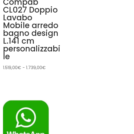
Compab
CL027 Doppio
Lavabo
Mobile arredo
bagno design
L.141 cm
personalizzabi
le
Fascia
1.519,00
€
-
1.739,00
€
di
prezzo:
da
1.519,00€
a
1.739,00€