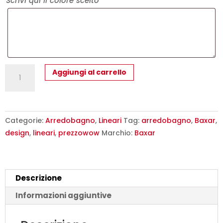
Scrivi qui il colore scelto
Mobile
Aggiungi al carrello
Bagno
Completo
Slim
Baxar
Categorie:
Arredobagno
,
Lineari
Tag:
arredobagno
,
Baxar
,
-
design
,
lineari
,
prezzowow
Marchio:
Baxar
Made
in
Italy
Descrizione
L.121
Laccato
Informazioni aggiuntive
quantità