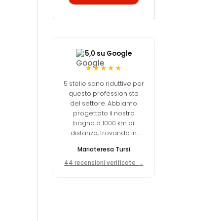
5,0 su Google
★★★★★
5 stelle sono riduttive per
questo professionista
del settore. Abbiamo
progettato il nostro
bagno a 1000 km di
distanza, trovando in
Michele una persona
Mariateresa Tursi
tanto professionale
quanto empatica.
44 recensioni verificate →
Consiglio assolutamente
Interno77!