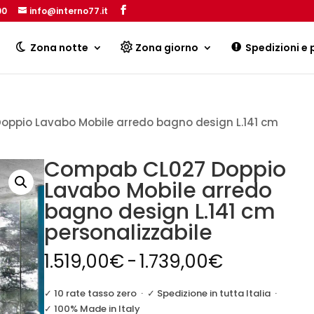
00
info@interno77.it
Products
search
Zona notte
Zona giorno
Spedizioni e
ppio Lavabo Mobile arredo bagno design L.141 cm
Compab CL027 Doppio
Lavabo Mobile arredo
bagno design L.141 cm
personalizzabile
Fascia
1.519,00
€
-
1.739,00
€
di
prezzo:
✓ 10 rate tasso zero
·
✓ Spedizione in tutta Italia
·
da
✓ 100% Made in Italy