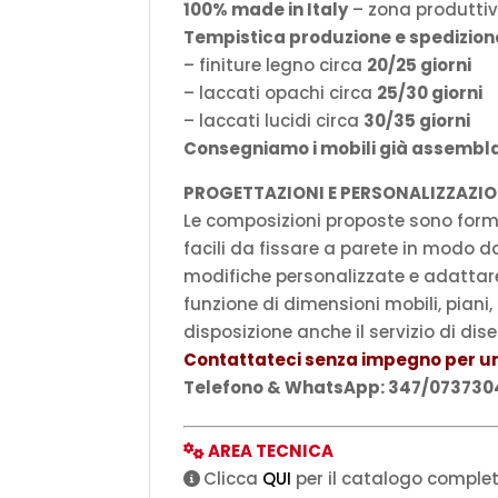
100% made in Italy
– zona produtti
Tempistica produzione e spedizion
– finiture legno circa
20/25 giorni
– laccati opachi circa
25/30 giorni
– laccati lucidi circa
30/35 giorni
Consegniamo i mobili già assembla
PROGETTAZIONI E PERSONALIZZAZIO
Le composizioni proposte sono form
facili da fissare a parete in modo 
modifiche personalizzate e adattare
funzione di dimensioni mobili, piani, l
disposizione anche il servizio di di
Contattateci senza impegno per un
Telefono & WhatsApp: 347/0737304 
AREA TECNICA
Clicca
QUI
per il catalogo complet