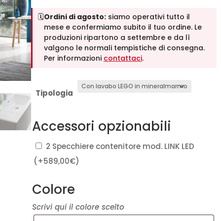
1.519,00€
🗓️
Ordini di agosto:
siamo operativi tutto il
a
mese e confermiamo subito il tuo ordine. Le
1.739,00€
produzioni ripartono a settembre e da lì
valgono le normali tempistiche di consegna.
Per informazioni
contattaci
.
Tipologia
Accessori opzionabili
2 Specchiere contenitore mod. LINK LED
(+
589,00
€
)
Colore
Scrivi qui il colore scelto