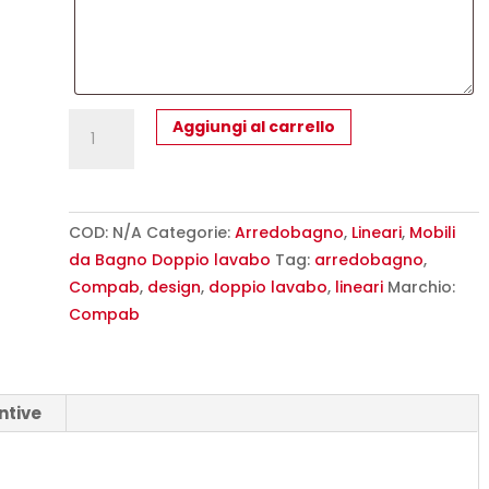
Compab
Aggiungi al carrello
CL027
Doppio
Lavabo
Mobile
COD:
N/A
Categorie:
Arredobagno
,
Lineari
,
Mobili
arredo
da Bagno Doppio lavabo
Tag:
arredobagno
,
bagno
Compab
,
design
,
doppio lavabo
,
lineari
Marchio:
design
Compab
L.141
cm
personalizzabile
ntive
quantità