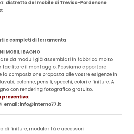
va:
distretto del mobile di Treviso-Pordenone
e
:
ti e completi di ferramenta
NI MOBILI BAGNO
ate da moduli già assemblati in fabbrica molto
da facilitare il montaggio. Possiamo apportare
 la composizione proposta alle vostre esigenze in
avabi, colonne, pensili, specchi, colori e finiture. A
segno con rendering fotografico gratuito.
 preventivo:
email: info@interno77.it
o di finiture, modularità e accessori