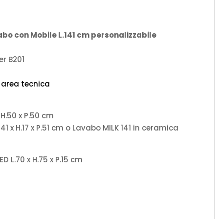
o con Mobile L.141 cm personalizzabile
er B201
’ area tecnica
 H.50 x P.50 cm
1 x H.17 x P.51 cm o Lavabo MILK 141 in ceramica
D L.70 x H.75 x P.15 cm