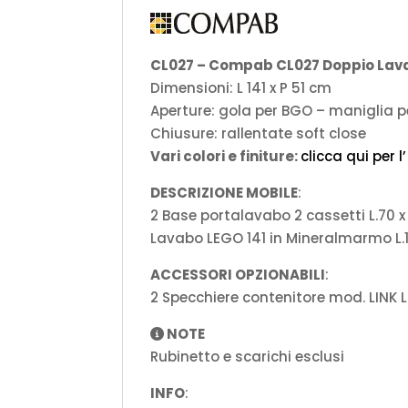
CL027 – Compab CL027 Doppio Lavab
Dimensioni: L 141 x P 51 cm
Aperture: gola per BGO – maniglia p
Chiusure: rallentate soft close
Vari colori e finiture:
clicca qui per l
DESCRIZIONE MOBILE
:
2 Base portalavabo 2 cassetti L.70 x
Lavabo LEGO 141 in Mineralmarmo L.14
ACCESSORI OPZIONABILI
:
2 Specchiere contenitore mod. LINK LE
NOTE
Rubinetto e scarichi esclusi
INFO
: