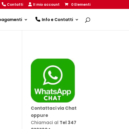
Contatti
Il mio account
0 Elementi
 pagamenti
Info e Contatti
Contattaci via Chat
oppure
Chiamaci al
Tel 347