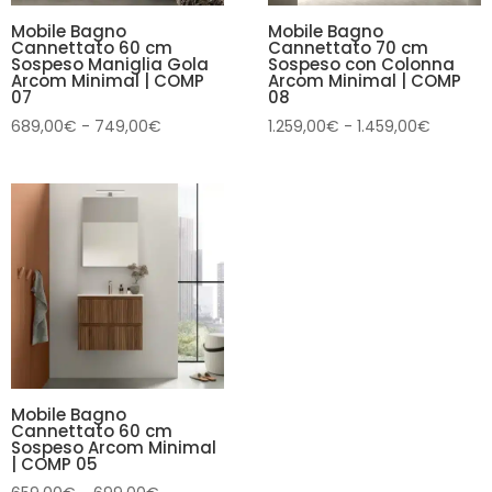
Mobile Bagno
Mobile Bagno
Cannettato 60 cm
Cannettato 70 cm
Sospeso Maniglia Gola
Sospeso con Colonna
Arcom Minimal | COMP
Arcom Minimal | COMP
07
08
Fascia
Fascia
689,00
€
-
749,00
€
1.259,00
€
-
1.459,00
€
di
di
prezzo:
prezzo:
da
da
689,00€
1.259,0
a
a
749,00€
1.459,0
Mobile Bagno
Cannettato 60 cm
Sospeso Arcom Minimal
| COMP 05
Fascia