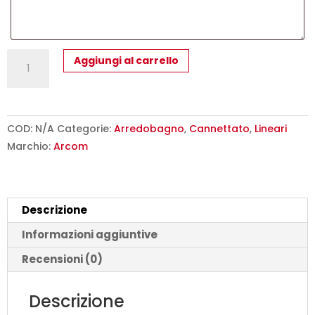
Mobile
Aggiungi al carrello
Bagno
Cannettato
60
cm
COD:
N/A
Categorie:
Arredobagno
,
Cannettato
,
Lineari
Sospeso
Marchio:
Arcom
Maniglia
J
Arcom
Descrizione
Minimal
|
Informazioni aggiuntive
COMP
Recensioni (0)
06
quantità
Descrizione