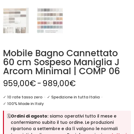
Mobile Bagno Cannettato
60 cm Sospeso Maniglia J
Arcom Minimal | COMP 06
Fascia
959,00
€
-
989,00
€
di
prezzo:
✓ 10 rate tasso zero
·
✓ Spedizione in tutta Italia
·
da
✓ 100% Made in Italy
959,00€
🗓️
Ordini di agosto:
siamo operativi tutto il mese e
a
confermiamo subito il tuo ordine. Le produzioni
989,00€
ripartono a settembre e da lì valgono le normali