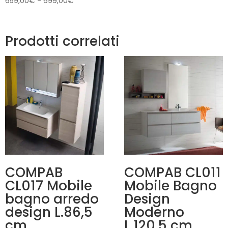
659,00
€
-
699,00
€
di
prezzo:
da
Prodotti correlati
659,00€
a
699,00€
COMPAB
COMPAB CL011
CL017 Mobile
Mobile Bagno
bagno arredo
Design
design L.86,5
Moderno
cm
L.120,5 cm