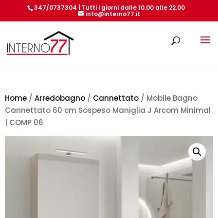
347/0737304 | Tutti i giorni dalle 10.00 alle 22.00
info@interno77.it
Products
search
Home
/
Arredobagno
/
Cannettato
/ Mobile Bagno
Cannettato 60 cm Sospeso Maniglia J Arcom Minimal
| COMP 06