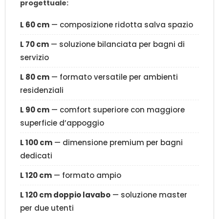
progettuale:
L 60 cm
— composizione ridotta salva spazio
L 70 cm
— soluzione bilanciata per bagni di
servizio
L 80 cm
— formato versatile per ambienti
residenziali
L 90 cm
— comfort superiore con maggiore
superficie d’appoggio
L 100 cm
— dimensione premium per bagni
dedicati
L 120 cm
— formato ampio
L 120 cm doppio lavabo
— soluzione master
per due utenti