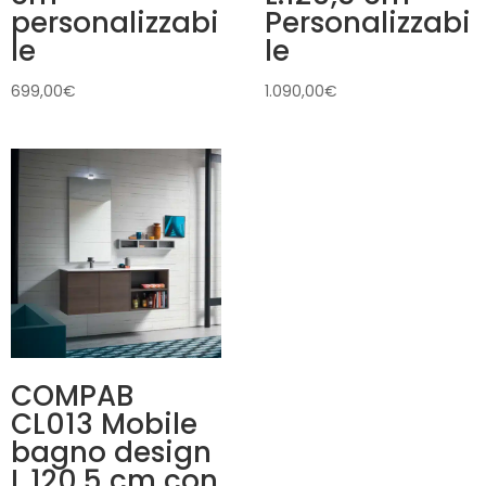
personalizzabi
Personalizzabi
le
le
699,00
€
1.090,00
€
COMPAB
CL013 Mobile
bagno design
L.120,5 cm con