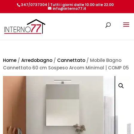
347/0737304 | Tutti i giorni dalle 10.00 alle 22.00
info@interno77.it
Products
search
Home
/
Arredobagno
/
Cannettato
/ Mobile Bagno
Cannettato 60 cm Sospeso Arcom Minimal | COMP 05