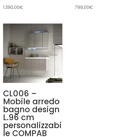
1.390,00
€
799,00
€
CL006 –
Mobile arredo
bagno design
L.96 cm
personalizzabi
le COMPAB