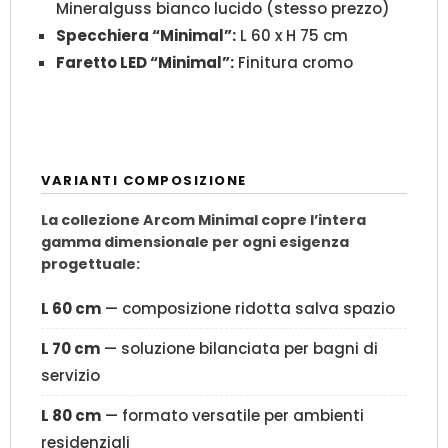
Mineralguss bianco lucido (stesso prezzo)
Specchiera “Minimal”:
L 60 x H 75 cm
Faretto LED “Minimal”:
Finitura cromo
VARIANTI COMPOSIZIONE
La collezione Arcom Minimal copre l’intera
gamma dimensionale per ogni esigenza
progettuale:
L 60 cm
— composizione ridotta salva spazio
L 70 cm
— soluzione bilanciata per bagni di
servizio
L 80 cm
— formato versatile per ambienti
residenziali