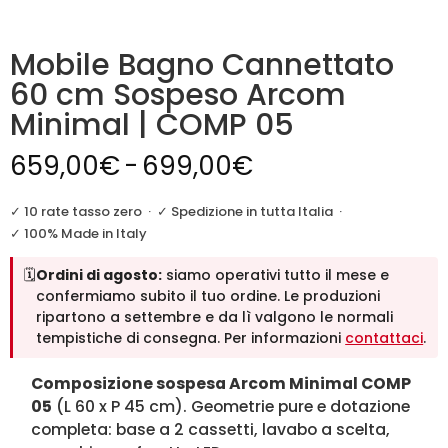
Mobile Bagno Cannettato
60 cm Sospeso Arcom
Minimal | COMP 05
Fascia
659,00
€
-
699,00
€
di
prezzo:
✓ 10 rate tasso zero
·
✓ Spedizione in tutta Italia
·
da
✓ 100% Made in Italy
659,00€
🗓️
Ordini di agosto:
siamo operativi tutto il mese e
a
confermiamo subito il tuo ordine. Le produzioni
699,00€
ripartono a settembre e da lì valgono le normali
tempistiche di consegna. Per informazioni
contattaci
.
Composizione sospesa Arcom Minimal COMP
05
(L 60 x P 45 cm). Geometrie pure e dotazione
completa: base a 2 cassetti, lavabo a scelta,