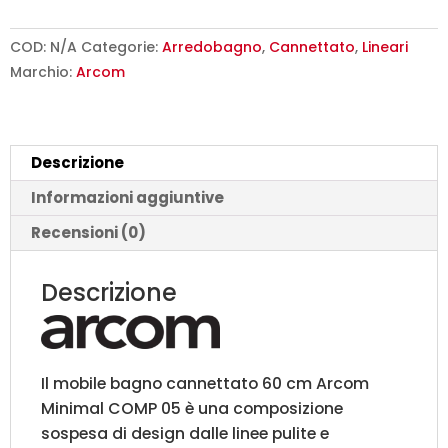
60
cm
COD:
N/A
Categorie:
Arredobagno
,
Cannettato
,
Lineari
Sospeso
Marchio:
Arcom
Arcom
Minimal
|
Descrizione
COMP
05
Informazioni aggiuntive
quantità
Recensioni (0)
Descrizione
Il mobile bagno cannettato 60 cm Arcom
Minimal COMP 05 è una composizione
sospesa di design dalle linee pulite e