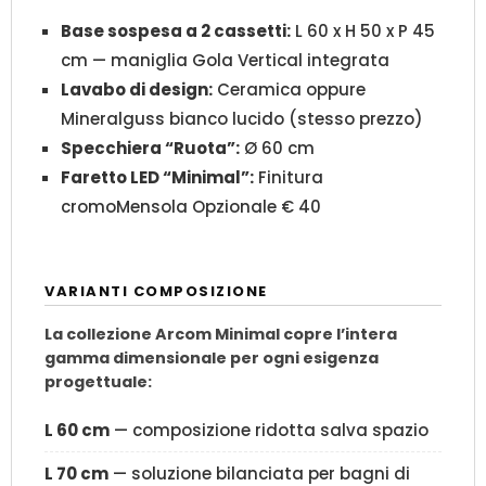
Base sospesa a 2 cassetti:
L 60 x H 50 x P 45
cm — maniglia Gola Vertical integrata
Lavabo di design:
Ceramica oppure
Mineralguss bianco lucido (stesso prezzo)
Specchiera “Ruota”:
Ø 60 cm
Faretto LED “Minimal”:
Finitura
cromoMensola Opzionale € 40
VARIANTI COMPOSIZIONE
La collezione Arcom Minimal copre l’intera
gamma dimensionale per ogni esigenza
progettuale:
L 60 cm
— composizione ridotta salva spazio
L 70 cm
— soluzione bilanciata per bagni di