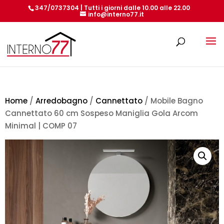
347/0737304 | Tutti i giorni dalle 10.00 alle 22.00
info@interno77.it
Products
search
Home
/
Arredobagno
/
Cannettato
/ Mobile Bagno
Cannettato 60 cm Sospeso Maniglia Gola Arcom
Minimal | COMP 07