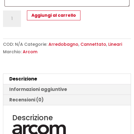
Mobile
Aggiungi al carrello
Bagno
Cannettato
60
cm
COD:
N/A
Categorie:
Arredobagno
,
Cannettato
,
Lineari
Sospeso
Marchio:
Arcom
Maniglia
Gola
Arcom
Descrizione
Minimal
|
Informazioni aggiuntive
COMP
Recensioni (0)
07
quantità
Descrizione