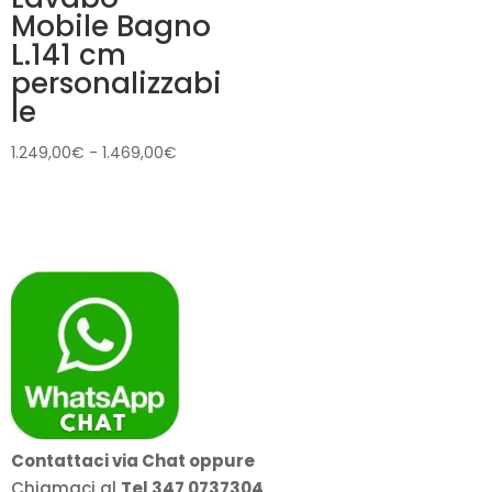
Mobile Bagno
L.141 cm
personalizzabi
le
Fascia
1.249,00
€
-
1.469,00
€
di
prezzo:
da
1.249,00€
a
1.469,00€
Contattaci via Chat oppure
Chiamaci al
Tel 347 0737304