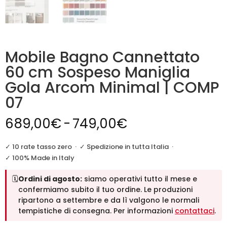
Mobile Bagno Cannettato
60 cm Sospeso Maniglia
Gola Arcom Minimal | COMP
07
Fascia
689,00
€
-
749,00
€
di
prezzo:
✓ 10 rate tasso zero
·
✓ Spedizione in tutta Italia
·
da
✓ 100% Made in Italy
689,00€
🗓️
Ordini di agosto:
siamo operativi tutto il mese e
a
confermiamo subito il tuo ordine. Le produzioni
749,00€
ripartono a settembre e da lì valgono le normali
tempistiche di consegna. Per informazioni
contattaci
.