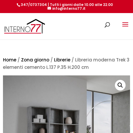
347/0737304 | Tutti i giorni dalle 10.00 alle 22.00
info@interno77.it
Products
search
Home
/
Zona giorno
/
Librerie
/ Libreria moderna Trek 3
elementi cemento L.137 P.35 H.200 cm