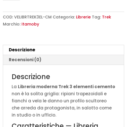
Trek
3
elementi
COD:
VELIBRTREK3EL-CM
Categoria:
Librerie
Tag:
Trek
cemento
Marchio:
Itamoby
L.137
P.35
H.200
Descrizione
cm
quantità
Recensioni (0)
Descrizione
La
Libreria moderna Trek 3 elementi cemento
non è la solita griglia: ripiani trapezoidali e
fianchi a vela le danno un profilo scultoreo
che arreda da protagonista, in salotto come
in studio o in ufficio.
Caratteristiche — Libreria