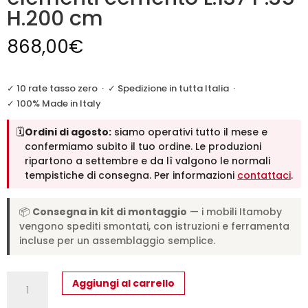
H.200 cm
868,00
€
✓ 10 rate tasso zero
·
✓ Spedizione in tutta Italia
·
✓ 100% Made in Italy
🗓️
Ordini di agosto:
siamo operativi tutto il mese e
confermiamo subito il tuo ordine. Le produzioni
ripartono a settembre e da lì valgono le normali
tempistiche di consegna. Per informazioni
contattaci
.
📦
Consegna in kit di montaggio
— i mobili Itamoby
vengono spediti smontati, con istruzioni e ferramenta
incluse per un assemblaggio semplice.
Libreria
Aggiungi al carrello
moderna