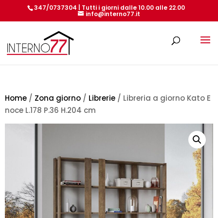
347/0737304 | Tutti i giorni dalle 10.00 alle 22.00
info@interno77.it
Products
search
Home
/
Zona giorno
/
Librerie
/ Libreria a giorno Kato E
noce L.178 P.36 H.204 cm