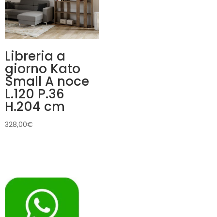
Libreria a
giorno Kato
Small A noce
L.120 P.36
H.204 cm
328,00
€