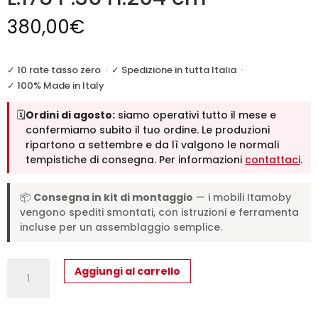
380,00
€
✓ 10 rate tasso zero
·
✓ Spedizione in tutta Italia
·
✓ 100% Made in Italy
🗓️
Ordini di agosto:
siamo operativi tutto il mese e
confermiamo subito il tuo ordine. Le produzioni
ripartono a settembre e da lì valgono le normali
tempistiche di consegna. Per informazioni
contattaci
.
📦
Consegna in kit di montaggio
— i mobili Itamoby
vengono spediti smontati, con istruzioni e ferramenta
incluse per un assemblaggio semplice.
Libreria
Aggiungi al carrello
a
giorno