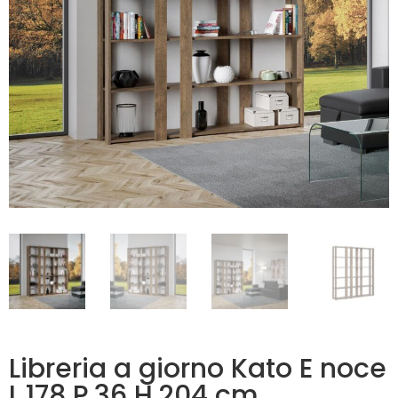
Libreria a giorno Kato E noce
L.178 P.36 H.204 cm