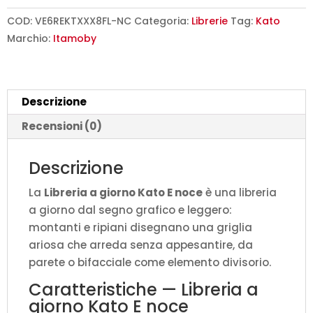
Kato
E
COD:
VE6REKTXXX8FL-NC
Categoria:
Librerie
Tag:
Kato
noce
Marchio:
Itamoby
L.178
P.36
H.204
Descrizione
cm
quantità
Recensioni (0)
Descrizione
La
Libreria a giorno Kato E noce
è una libreria
a giorno dal segno grafico e leggero:
montanti e ripiani disegnano una griglia
ariosa che arreda senza appesantire, da
parete o bifacciale come elemento divisorio.
Caratteristiche — Libreria a
giorno Kato E noce