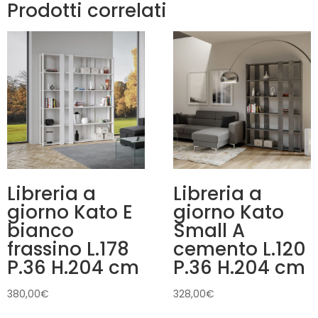
Prodotti correlati
Libreria a
Libreria a
giorno Kato E
giorno Kato
bianco
Small A
frassino L.178
cemento L.120
P.36 H.204 cm
P.36 H.204 cm
380,00
€
328,00
€