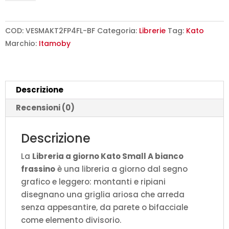
giorno
Kato
Small
COD:
VESMAKT2FP4FL-BF
Categoria:
Librerie
Tag:
Kato
A
Marchio:
Itamoby
bianco
frassino
L.120
Descrizione
P.36
H.204
Recensioni (0)
cm
quantità
Descrizione
La
Libreria a giorno Kato Small A bianco
frassino
è una libreria a giorno dal segno
grafico e leggero: montanti e ripiani
disegnano una griglia ariosa che arreda
senza appesantire, da parete o bifacciale
come elemento divisorio.