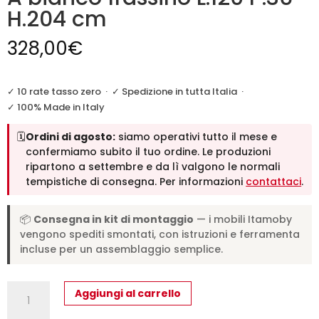
H.204 cm
328,00
€
✓ 10 rate tasso zero
·
✓ Spedizione in tutta Italia
·
✓ 100% Made in Italy
🗓️
Ordini di agosto:
siamo operativi tutto il mese e
confermiamo subito il tuo ordine. Le produzioni
ripartono a settembre e da lì valgono le normali
tempistiche di consegna. Per informazioni
contattaci
.
📦
Consegna in kit di montaggio
— i mobili Itamoby
vengono spediti smontati, con istruzioni e ferramenta
incluse per un assemblaggio semplice.
Libreria
Aggiungi al carrello
a