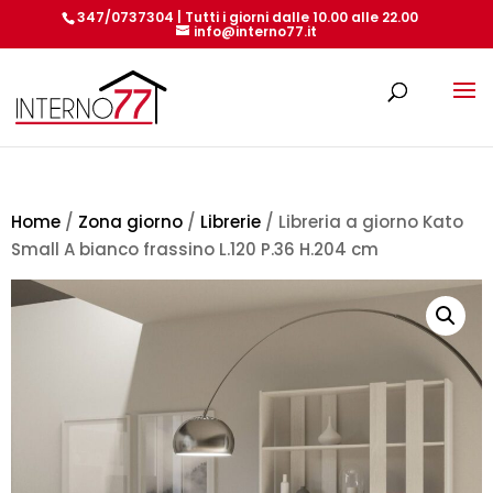
347/0737304 | Tutti i giorni dalle 10.00 alle 22.00
info@interno77.it
Products
search
Home
/
Zona giorno
/
Librerie
/ Libreria a giorno Kato
Small A bianco frassino L.120 P.36 H.204 cm