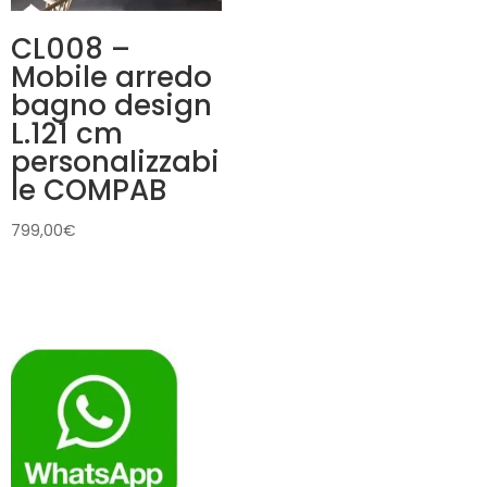
CL008 –
Mobile arredo
bagno design
L.121 cm
personalizzabi
le COMPAB
799,00
€