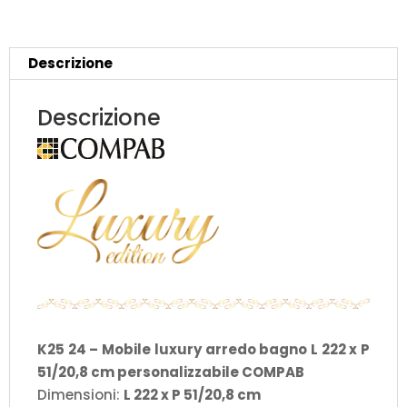
L
222
x
Descrizione
P
51/20,8
Descrizione
cm
personalizzabile
COMPAB
quantità
K25 24 – Mobile luxury arredo bagno L 222 x P
51/20,8 cm personalizzabile COMPAB
Dimensioni:
L 222 x P 51/20,8 cm