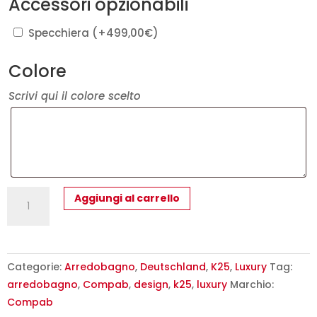
Accessori opzionabili
Specchiera
(+
499,00
€
)
Colore
Scrivi qui il colore scelto
K25
Aggiungi al carrello
24
-
Mobile
luxury
Categorie:
Arredobagno
,
Deutschland
,
K25
,
Luxury
Tag:
arredo
arredobagno
,
Compab
,
design
,
k25
,
luxury
Marchio:
bagno
Compab