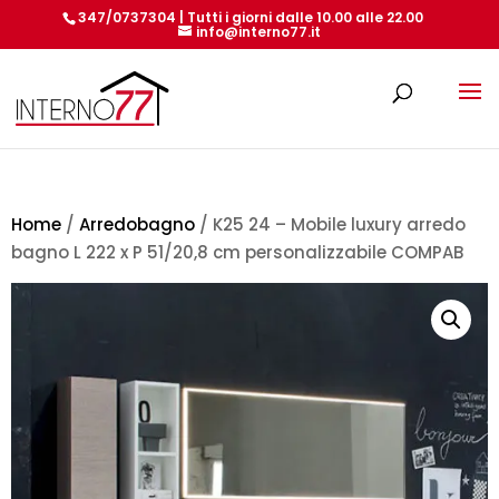
347/0737304 | Tutti i giorni dalle 10.00 alle 22.00
info@interno77.it
Products
search
Home
/
Arredobagno
/ K25 24 – Mobile luxury arredo
bagno L 222 x P 51/20,8 cm personalizzabile COMPAB