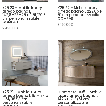
K25 23 – Mobile luxury
K25 22 – Mobile luxury
arredo bagno L
arredo bagno L 222,6 x P
142,8+25+25 x P 51/20,8
51 cm personalizzabile
cm personalizzabile
COMPAB
COMPAB
3.190,00
€
2.490,00
€
K25 21 – Mobile luxury
Diamante DM5 – Mobile
arredo bagno L 151+174 x
luxury arredo bagno L
P 51/38/13 cm
142 x P 21,8/51 cm
personalizzabile
personalizzabile