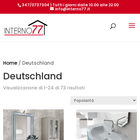
347/0737304 | Tutti i giorni dalle 10.00 alle 22.00
info@interno77.it
Products
search
Home
/ Deutschland
Deutschland
Popolarità
Visualizzazione di 1-24 di 73 risultati