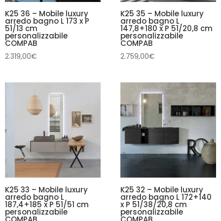
K25 36 – Mobile luxury
K25 35 – Mobile luxury
arredo bagno L 173 x P
arredo bagno L
51/13 cm
147,8+180 x P 51/20,8 cm
personalizzabile
personalizzabile
COMPAB
COMPAB
2.319,00
€
2.759,00
€
K25 33 – Mobile luxury
K25 32 – Mobile luxury
arredo bagno L
arredo bagno L 172+140
187,4+185 x P 51/51 cm
x P 51/38/20,8 cm
personalizzabile
personalizzabile
COMPAB
COMPAB