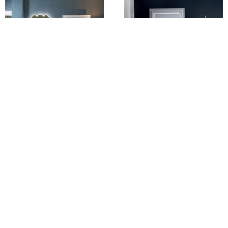
Diamante DM17 – Mobile
Diamante DM13 – Mobile
luxury arredo bagno L
luxury arredo bagno L
178+105 x P 51,5/26 cm
47+100,1 x P 38/52 cm
personalizzabile
personalizzabile
COMPAB
COMPAB
3.049,00
€
2.119,00
€