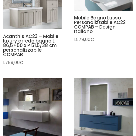
Mobile Bagno Lusso
Personalizzabile AC22
COMPAB – Design
Italiano
Acanthis AC23 – Mobile
1.579,00
€
luxury arredo bagno L
86,5+50 x P 51,5/38 cm
personalizzabile
COMPAB
1.799,00
€