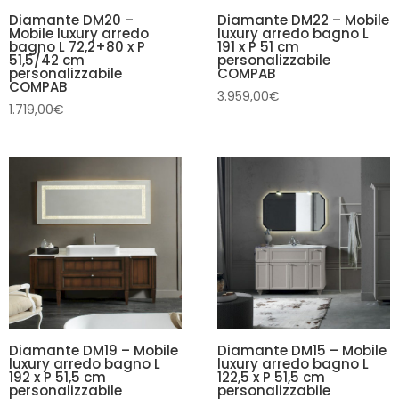
Diamante DM20 –
Diamante DM22 – Mobile
Mobile luxury arredo
luxury arredo bagno L
bagno L 72,2+80 x P
191 x P 51 cm
51,5/42 cm
personalizzabile
personalizzabile
COMPAB
COMPAB
3.959,00
€
1.719,00
€
Diamante DM19 – Mobile
Diamante DM15 – Mobile
luxury arredo bagno L
luxury arredo bagno L
192 x P 51,5 cm
122,5 x P 51,5 cm
personalizzabile
personalizzabile