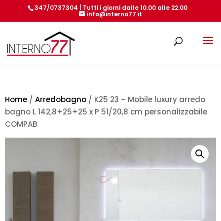
347/0737304 | Tutti i giorni dalle 10.00 alle 22.00
info@interno77.it
Products
search
Home
/
Arredobagno
/ K25 23 – Mobile luxury arredo
bagno L 142,8+25+25 x P 51/20,8 cm personalizzabile
COMPAB