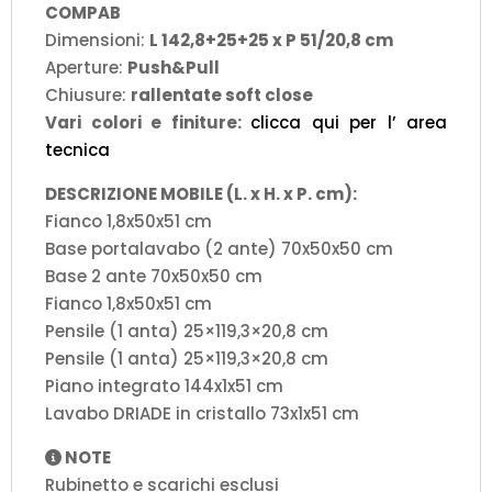
COMPAB
Dimensioni:
L 142,8+25+25 x P 51/20,8 cm
Aperture:
Push&Pull
Chiusure:
rallentate soft close
Vari colori e finiture:
clicca qui per l’ area
tecnica
DESCRIZIONE MOBILE (L. x H. x P. cm):
Fianco 1,8x50x51 cm
Base portalavabo (2 ante) 70x50x50 cm
Base 2 ante 70x50x50 cm
Fianco 1,8x50x51 cm
Pensile (1 anta) 25×119,3×20,8 cm
Pensile (1 anta) 25×119,3×20,8 cm
Piano integrato 144x1x51 cm
Lavabo DRIADE in cristallo 73x1x51 cm
NOTE
Rubinetto e scarichi esclusi