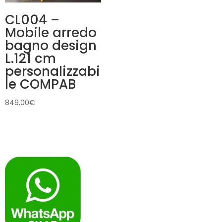
CL004 –
Mobile arredo
bagno design
L.121 cm
personalizzabi
le COMPAB
849,00
€