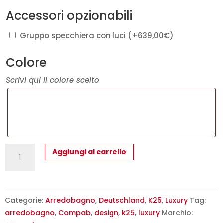
Accessori opzionabili
Gruppo specchiera con luci
(+
639,00
€
)
Colore
Scrivi qui il colore scelto
K25
Aggiungi al carrello
23
-
Mobile
luxury
Categorie:
Arredobagno
,
Deutschland
,
K25
,
Luxury
Tag:
arredo
arredobagno
,
Compab
,
design
,
k25
,
luxury
Marchio: