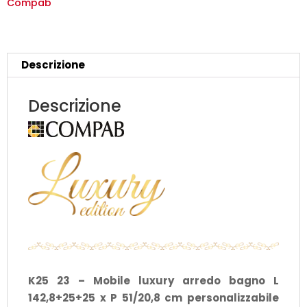
bagno
Compab
L
142,8+25+25
x
Descrizione
P
51/20,8
Descrizione
cm
personalizzabile
COMPAB
quantità
K25 23 – Mobile luxury arredo bagno L
142,8+25+25 x P 51/20,8 cm personalizzabile