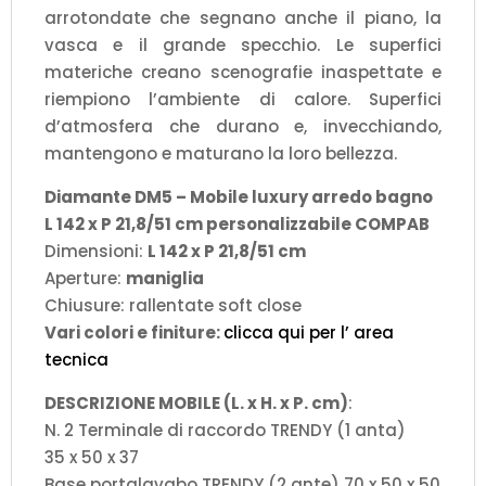
arrotondate che segnano anche il piano, la
vasca e il grande specchio. Le superfici
materiche creano scenografie inaspettate e
riempiono l’ambiente di calore. Superfici
d’atmosfera che durano e, invecchiando,
mantengono e maturano la loro bellezza.
Diamante DM5 – Mobile luxury arredo bagno
L 142 x P 21,8/51 cm personalizzabile COMPAB
Dimensioni:
L 142 x P 21,8/51 cm
Aperture:
maniglia
Chiusure: rallentate soft close
Vari colori e finiture:
clicca qui per l’ area
tecnica
DESCRIZIONE MOBILE (L. x H. x P. cm)
:
N. 2 Terminale di raccordo TRENDY (1 anta)
35 x 50 x 37
Base portalavabo TRENDY (2 ante) 70 x 50 x 50