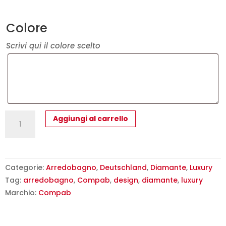
Colore
Scrivi qui il colore scelto
Diamante
Aggiungi al carrello
DM5
-
Mobile
luxury
Categorie:
Arredobagno
,
Deutschland
,
Diamante
,
Luxury
arredo
Tag:
arredobagno
,
Compab
,
design
,
diamante
,
luxury
bagno
Marchio:
Compab
L
142