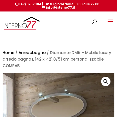
347/0737304 | Tutti i giorni dalle 10.00 alle 22.00
info@interno77.it
Products
search
Home
/
Arredobagno
/ Diamante DM5 – Mobile luxury
arredo bagno L 142 x P 21,8/51 cm personalizzabile
COMPAB