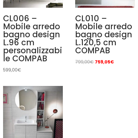
CL006 –
CL010 –
Mobile arredo
Mobile arredo
bagno design
bagno design
L.96 cm
L.120,5 cm
personalizzabi
COMPAB
le COMPAB
Il
Il
799,00
€
759,05
€
prezzo
prezzo
599,00
€
originale
attuale
era:
è:
799,00€.
759,05€.