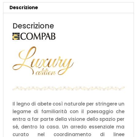
x
Descrizione
P
21,8/51
Descrizione
cm
personalizzabile
COMPAB
quantità
Il legno di abete così naturale per stringere un
legame di familiarità con il paesaggio che
entra a far parte della visione dello spazio per
sé, dentro la casa. Un arredo essenziale ma
curato nel coordinamento di linee