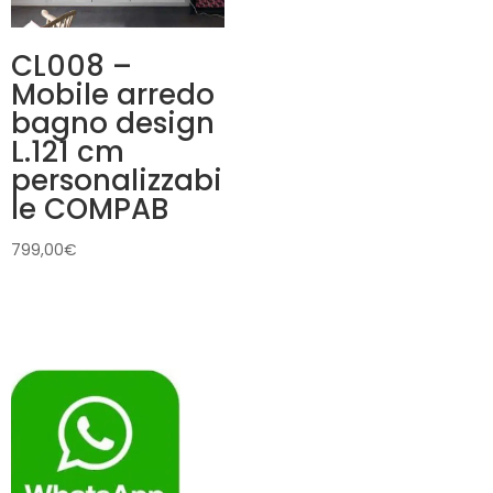
CL008 –
Mobile arredo
bagno design
L.121 cm
personalizzabi
le COMPAB
799,00
€