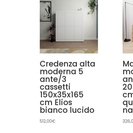
Credenza alta
Ma
moderna 5
mo
ante/3
an
cassetti
20
150x35x165
cm
cm Elios
qu
bianco lucido
na
512,00
€
326,