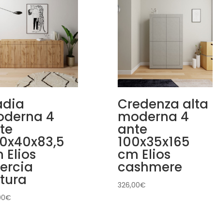
dia
Credenza alta
derna 4
moderna 4
te
ante
0x40x83,5
100x35x165
 Elios
cm Elios
ercia
cashmere
tura
326,00
€
00
€