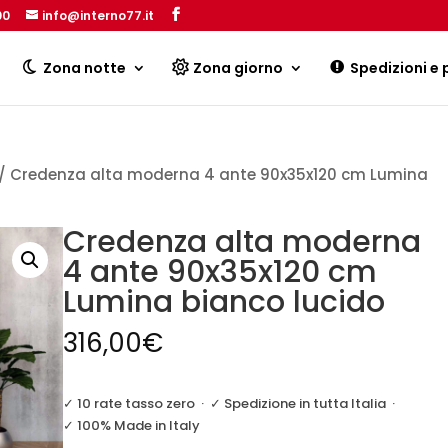
00
info@interno77.it
Products
search
Zona notte
Zona giorno
Spedizioni e
/ Credenza alta moderna 4 ante 90x35x120 cm Lumina
Credenza alta moderna
4 ante 90x35x120 cm
Lumina bianco lucido
316,00
€
✓ 10 rate tasso zero
·
✓ Spedizione in tutta Italia
·
✓ 100% Made in Italy