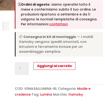
🗓️
Ordini di agosto:
siamo operativi tutto il
mese e confermiamo subito il tuo ordine. Le
produzioni ripartono a settembre e da lì
valgono le normali tempistiche di consegna.
Per informazioni
contattaci
.
📦
Consegna in kit di montaggio
— i mobili
Itamoby vengono spediti smontati, con
istruzioni e ferramenta incluse per un
assemblaggio semplice.
Credenza
Aggiungi al carrello
alta
moderna
4
ante
COD:
VEMA4ALLUMINA-BL
Categoria:
Madie e
90x35x120
credenze
Tag:
Lumina
Marchio:
Itamoby
cm