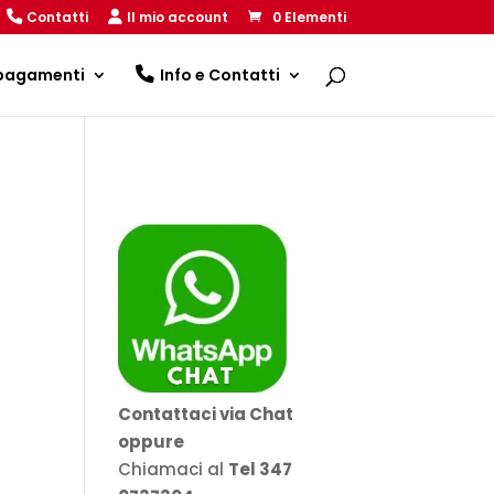
Contatti
Il mio account
0 Elementi
 pagamenti
Info e Contatti
Contattaci via Chat
oppure
Chiamaci al
Tel 347