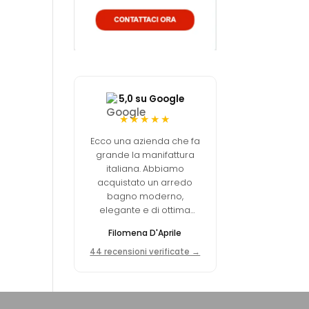
5,0 su Google
★★★★★
Ecco una azienda che fa
grande la manifattura
italiana. Abbiamo
acquistato un arredo
bagno moderno,
elegante e di ottima
fattura via internet e non
Filomena D'Aprile
abbiamo avuto nessun
tipo di problema!
44 recensioni verificate →