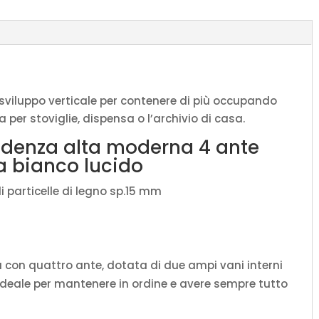
Lumina
bianco
lucido
quantità
 sviluppo verticale per contenere di più occupando
per stoviglie, dispensa o l’archivio di casa.
edenza alta moderna 4 ante
 bianco lucido
i particelle di legno sp.15 mm
con quattro ante, dotata di due ampi vani interni
e ideale per mantenere in ordine e avere sempre tutto