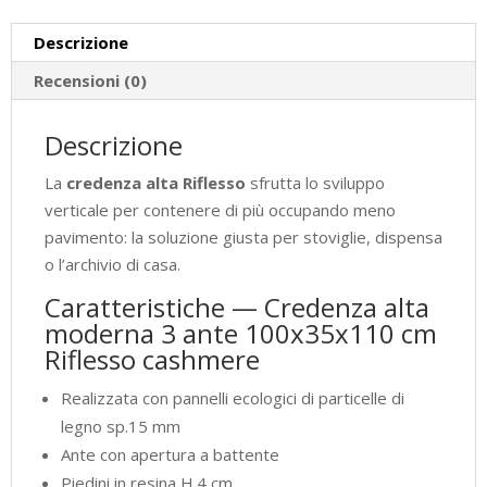
cashmere
Descrizione
quantità
Recensioni (0)
Descrizione
La
credenza alta Riflesso
sfrutta lo sviluppo
verticale per contenere di più occupando meno
pavimento: la soluzione giusta per stoviglie, dispensa
o l’archivio di casa.
Caratteristiche — Credenza alta
moderna 3 ante 100x35x110 cm
Riflesso cashmere
Realizzata con pannelli ecologici di particelle di
legno sp.15 mm
Ante con apertura a battente
Piedini in resina H.4 cm