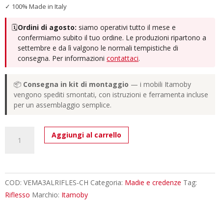
✓ 100% Made in Italy
🗓️
Ordini di agosto:
siamo operativi tutto il mese e
confermiamo subito il tuo ordine. Le produzioni ripartono a
settembre e da lì valgono le normali tempistiche di
consegna. Per informazioni
contattaci
.
📦
Consegna in kit di montaggio
— i mobili Itamoby
vengono spediti smontati, con istruzioni e ferramenta incluse
per un assemblaggio semplice.
Credenza
Aggiungi al carrello
alta
moderna
3
ante
COD:
VEMA3ALRIFLES-CH
Categoria:
Madie e credenze
Tag:
100x35x110
Riflesso
Marchio:
Itamoby
cm
Riflesso