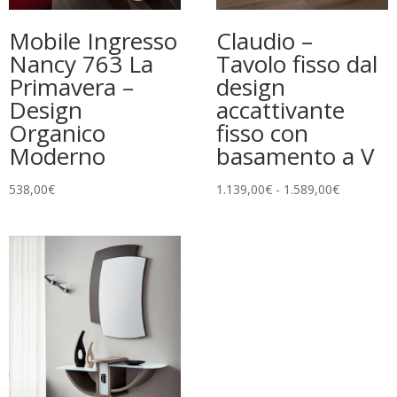
Mobile Ingresso
Claudio –
Nancy 763 La
Tavolo fisso dal
Primavera –
design
Design
accattivante
Organico
fisso con
Moderno
basamento a V
Fascia
538,00
€
1.139,00
€
-
1.589,00
€
di
prezzo:
da
1.139,00€
a
1.589,00€