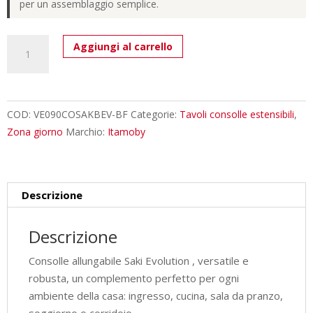
per un assemblaggio semplice.
Consolle
Aggiungi al carrello
allungabile
90x40/300
cm
Saki
COD:
VE090COSAKBEV-BF
Categorie:
Tavoli consolle estensibili
,
Evolution
Zona giorno
Marchio:
Itamoby
bianco
frassino
quantità
Descrizione
Descrizione
Consolle allungabile Saki Evolution , versatile e
robusta, un complemento perfetto per ogni
ambiente della casa: ingresso, cucina, sala da pranzo,
soggiorno o corridoio.