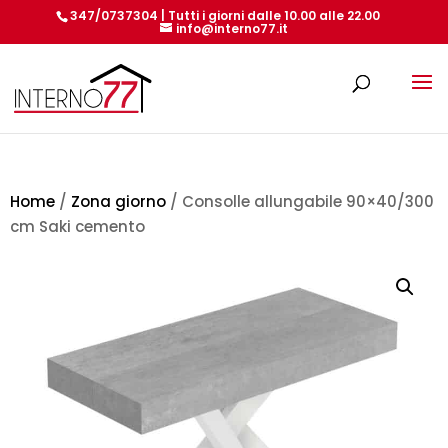
347/0737304 | Tutti i giorni dalle 10.00 alle 22.00
info@interno77.it
Products
search
Home
/
Zona giorno
/ Consolle allungabile 90×40/300
cm Saki cemento