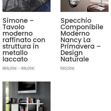
Simone –
Specchio
Tavolo
Componibile
moderno
Moderno
raffinato con
Nancy La
struttura in
Primavera –
metallo
Design
laccato
Naturale
Fascia
859,00
€
-
919,00
€
550,00
€
di
prezzo:
da
859,00€
a
919,00€