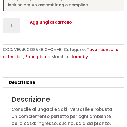
incluse per un assemblaggio semplice.
Consolle
Aggiungi al carrello
allungabile
90x40/300
cm
Saki
COD:
VE090COSAKBIG-CM-BI
Categorie:
Tavoli consolle
cemento
estensibili
,
Zona giorno
Marchio:
Itamoby
quantità
Descrizione
Descrizione
Consolle allungabile Saki , versatile e robusta,
un complemento perfetto per ogni ambiente
della casa: ingresso, cucina, sala da pranzo,