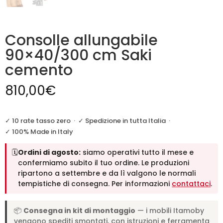
Consolle allungabile
90×40/300 cm Saki
cemento
810,00
€
✓ 10 rate tasso zero
·
✓ Spedizione in tutta Italia
·
✓ 100% Made in Italy
🗓️
Ordini di agosto:
siamo operativi tutto il mese e
confermiamo subito il tuo ordine. Le produzioni
ripartono a settembre e da lì valgono le normali
tempistiche di consegna. Per informazioni
contattaci
.
📦
Consegna in kit di montaggio
— i mobili Itamoby
vengono spediti smontati, con istruzioni e ferramenta