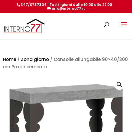
347/0737304 | Tutti i giorni dalle 10.00 alle 22.00
info@interno77.it
Products
search
Home
/
Zona giorno
/ Consolle allungabile 90×40/300
cm Paxon cemento