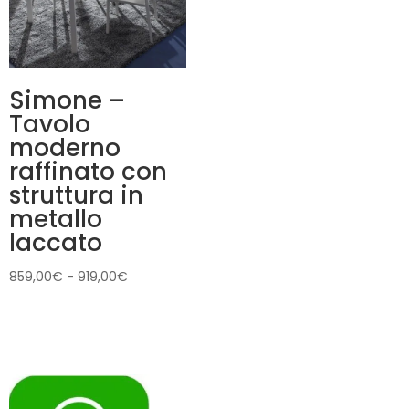
Simone –
Tavolo
moderno
raffinato con
struttura in
metallo
laccato
Fascia
859,00
€
-
919,00
€
di
prezzo:
da
859,00€
a
919,00€