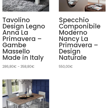
Tavolino
Specchio
Design Legno
Componibile
Anna La
Moderno
Primavera –
Nancy La
Gambe
Primavera –
Massello
Design
Made in Italy
Naturale
Fascia
286,80
€
-
358,80
€
550,00
€
di
prezzo:
da
286,80€
a
358,80€