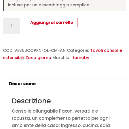
incluse per un assemblaggio semplice.
Consolle
Aggiungi al carrello
allungabile
90x40/300
cm
Paxon
COD:
VE300COPXNFOL-CM-AN
Categorie:
Tavoli consolle
cemento
estensibili
,
Zona giorno
Marchio:
Itamoby
quantità
Descrizione
Descrizione
Consolle allungabile Paxon, versatile e
robusta, un complemento perfetto per ogni
ambiente della casa: ingresso, cucina, sala