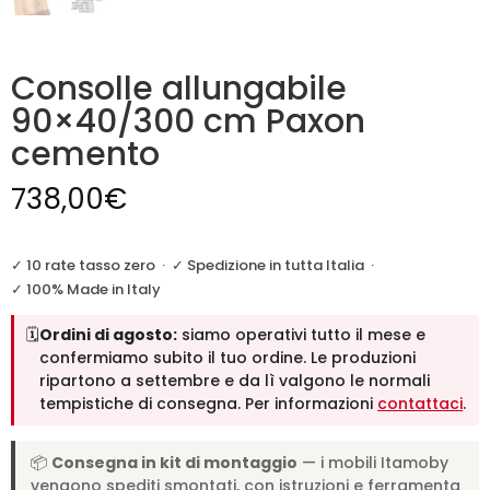
Consolle allungabile
90×40/300 cm Paxon
cemento
738,00
€
✓ 10 rate tasso zero
·
✓ Spedizione in tutta Italia
·
✓ 100% Made in Italy
🗓️
Ordini di agosto:
siamo operativi tutto il mese e
confermiamo subito il tuo ordine. Le produzioni
ripartono a settembre e da lì valgono le normali
tempistiche di consegna. Per informazioni
contattaci
.
📦
Consegna in kit di montaggio
— i mobili Itamoby
vengono spediti smontati, con istruzioni e ferramenta