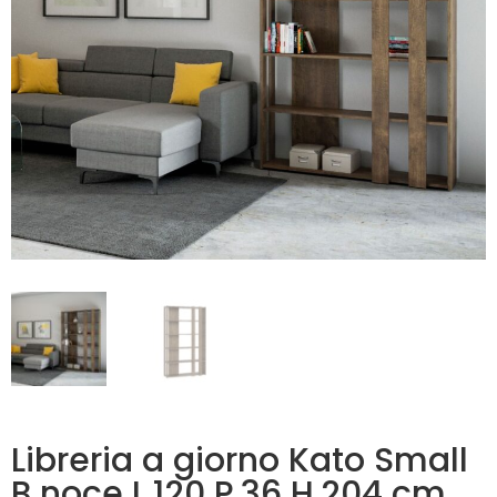
Libreria a giorno Kato Small
B noce L.120 P.36 H.204 cm