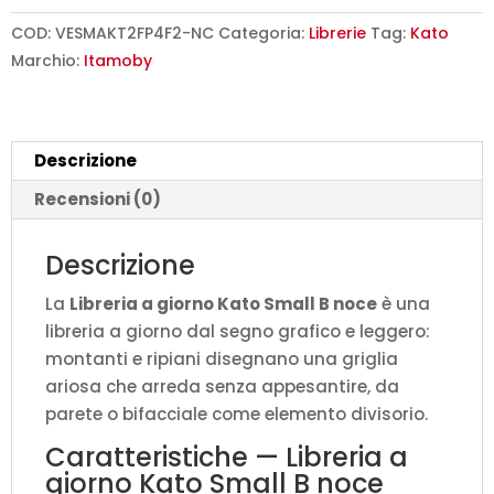
Kato
Small
COD:
VESMAKT2FP4F2-NC
Categoria:
Librerie
Tag:
Kato
B
Marchio:
Itamoby
noce
L.120
P.36
Descrizione
H.204
cm
Recensioni (0)
quantità
Descrizione
La
Libreria a giorno Kato Small B noce
è una
libreria a giorno dal segno grafico e leggero:
montanti e ripiani disegnano una griglia
ariosa che arreda senza appesantire, da
parete o bifacciale come elemento divisorio.
Caratteristiche — Libreria a
giorno Kato Small B noce