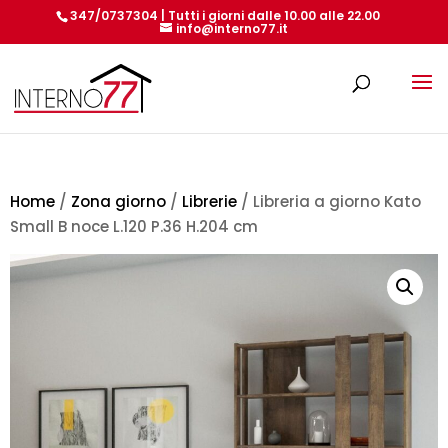
347/0737304 | Tutti i giorni dalle 10.00 alle 22.00
info@interno77.it
Products
search
Home
/
Zona giorno
/
Librerie
/ Libreria a giorno Kato
Small B noce L.120 P.36 H.204 cm