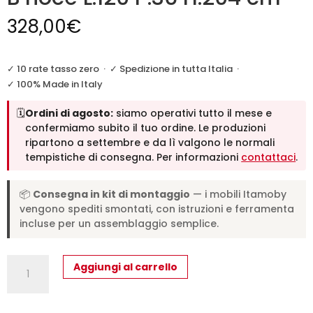
328,00
€
✓ 10 rate tasso zero
·
✓ Spedizione in tutta Italia
·
✓ 100% Made in Italy
🗓️
Ordini di agosto:
siamo operativi tutto il mese e
confermiamo subito il tuo ordine. Le produzioni
ripartono a settembre e da lì valgono le normali
tempistiche di consegna. Per informazioni
contattaci
.
📦
Consegna in kit di montaggio
— i mobili Itamoby
vengono spediti smontati, con istruzioni e ferramenta
incluse per un assemblaggio semplice.
Libreria
Aggiungi al carrello
a
giorno