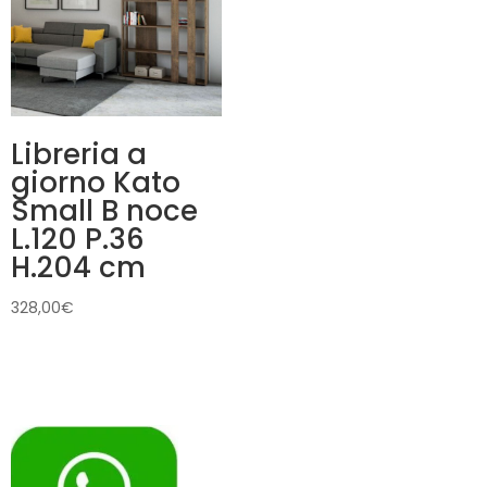
Libreria a
giorno Kato
Small B noce
L.120 P.36
H.204 cm
328,00
€