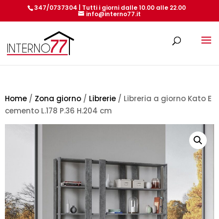
347/0737304 | Tutti i giorni dalle 10.00 alle 22.00
info@interno77.it
Products
search
Home
/
Zona giorno
/
Librerie
/ Libreria a giorno Kato E
cemento L.178 P.36 H.204 cm