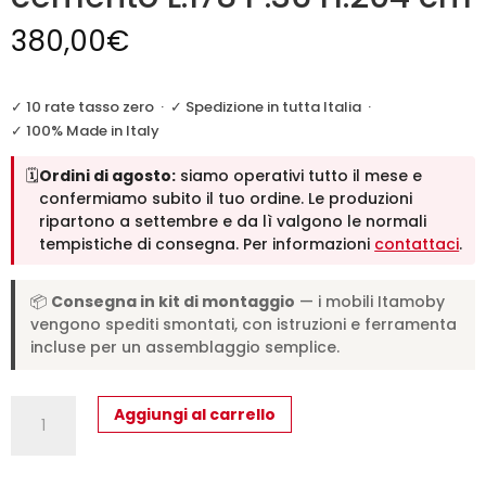
380,00
€
✓ 10 rate tasso zero
·
✓ Spedizione in tutta Italia
·
✓ 100% Made in Italy
🗓️
Ordini di agosto:
siamo operativi tutto il mese e
confermiamo subito il tuo ordine. Le produzioni
ripartono a settembre e da lì valgono le normali
tempistiche di consegna. Per informazioni
contattaci
.
📦
Consegna in kit di montaggio
— i mobili Itamoby
vengono spediti smontati, con istruzioni e ferramenta
incluse per un assemblaggio semplice.
Libreria
Aggiungi al carrello
a
giorno