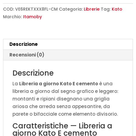
Kato
E
COD:
VE6REKTXXX8FL-CM
Categoria:
Librerie
Tag:
Kato
cemento
Marchio:
Itamoby
L.178
P.36
H.204
Descrizione
cm
quantità
Recensioni (0)
Descrizione
La
Libreria a giorno Kato E cemento
è una
libreria a giorno dal segno grafico e leggero:
montanti e ripiani disegnano una griglia
ariosa che arreda senza appesantire, da
parete o bifacciale come elemento divisorio.
Caratteristiche — Libreria a
giorno Kato E cemento