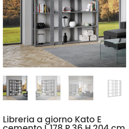
Libreria a giorno Kato E
cemento L.178 P.36 H.204 cm