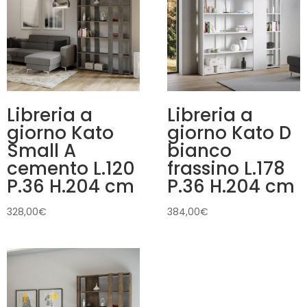
Libreria a
Libreria a
giorno Kato
giorno Kato D
Small A
bianco
cemento L.120
frassino L.178
P.36 H.204 cm
P.36 H.204 cm
328,00
€
384,00
€