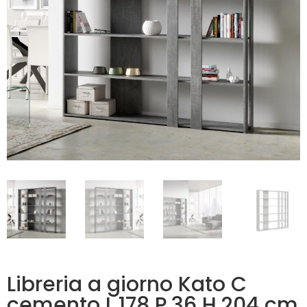
Libreria a giorno Kato C
cemento L.178 P.36 H.204 cm