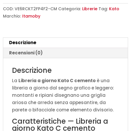
Kato
C
COD:
VE6RCKT2FP4F2-CM
Categoria:
Librerie
Tag:
Kato
cemento
Marchio:
Itamoby
L.178
P.36
H.204
Descrizione
cm
quantità
Recensioni (0)
Descrizione
La
Libreria a giorno Kato C cemento
è una
libreria a giorno dal segno grafico e leggero:
montanti e ripiani disegnano una griglia
ariosa che arreda senza appesantire, da
parete o bifacciale come elemento divisorio.
Caratteristiche — Libreria a
giorno Kato C cemento