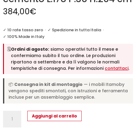
384,00
€
✓ 10 rate tasso zero
·
✓ Spedizione in tutta Italia
·
✓ 100% Made in Italy
🗓️
Ordini di agosto:
siamo operativi tutto il mese e
confermiamo subito il tuo ordine. Le produzioni
ripartono a settembre e da lì valgono le normali
tempistiche di consegna. Per informazioni
contattaci
.
📦
Consegna in kit di montaggio
— i mobili Itamoby
vengono spediti smontati, con istruzioni e ferramenta
incluse per un assemblaggio semplice.
Libreria
Aggiungi al carrello
a
giorno