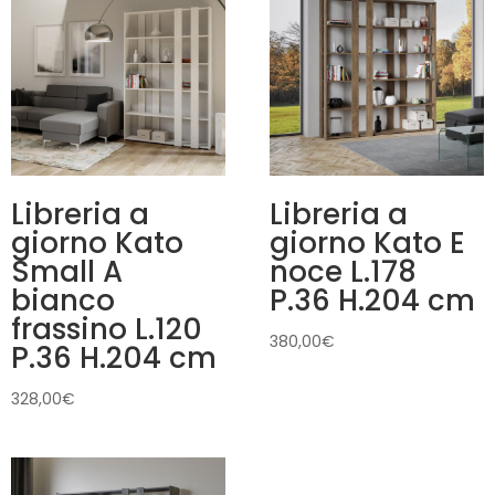
Libreria a
Libreria a
giorno Kato
giorno Kato E
Small A
noce L.178
bianco
P.36 H.204 cm
frassino L.120
380,00
€
P.36 H.204 cm
328,00
€