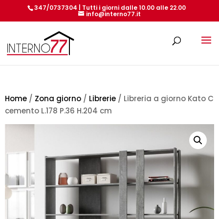
347/0737304 | Tutti i giorni dalle 10.00 alle 22.00
info@interno77.it
Products
search
Home
/
Zona giorno
/
Librerie
/ Libreria a giorno Kato C
cemento L.178 P.36 H.204 cm