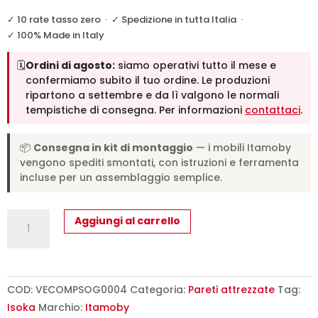
✓ 10 rate tasso zero
·
✓ Spedizione in tutta Italia
·
✓ 100% Made in Italy
🗓️
Ordini di agosto:
siamo operativi tutto il mese e
confermiamo subito il tuo ordine. Le produzioni
ripartono a settembre e da lì valgono le normali
tempistiche di consegna. Per informazioni
contattaci
.
📦
Consegna in kit di montaggio
— i mobili Itamoby
vengono spediti smontati, con istruzioni e ferramenta
incluse per un assemblaggio semplice.
Composizione
Aggiungi al carrello
parete
soggiorno
Isoka
A04
COD:
VECOMPSOG0004
Categoria:
Pareti attrezzate
Tag:
L.268
Isoka
Marchio:
Itamoby