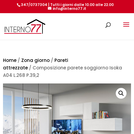
347/0737304 | Tutti i giorni dalle 10.00 alle 22.00
info@interno77.it
Products
search
Home
/
Zona giorno
/
Pareti
attrezzate
/ Composizione parete soggiorno Isoka
A04 L.268 P.39,2