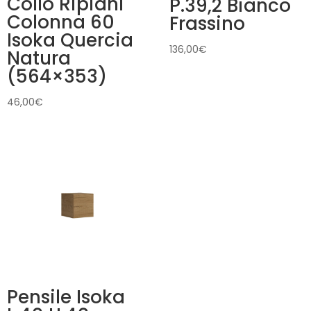
Collo Ripiani
P.39,2 Bianco
Colonna 60
Frassino
Isoka Quercia
136,00
€
Natura
(564×353)
46,00
€
Pensile Isoka