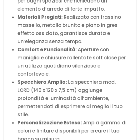
per bagni spaziosi che richiedono un
elemento d’arredo di forte impatto.
Materiali Pregiati:
Realizzato con frassino
massello, metallo brunito e piano in gres
effetto ossidato, garantisce durata e
un’eleganza senza tempo.
Comfort e Funzionalità:
Aperture con
maniglia e chiusure rallentate soft close per
un utilizzo quotidiano silenzioso e
confortevole.
Specchiera Amplia:
La specchiera mod.
LORD (140 x 120 x 7,5 cm) aggiunge
profondità e luminosità all’ambiente,
permettendoti di esprimere al meglio il tuo
stile.
Personalizzazione Estesa:
Ampia gamma di
colori e finiture disponibili per creare il tuo
bagno su misura.