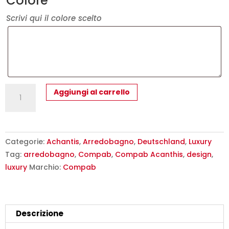
Colore
Scrivi qui il colore scelto
Mobile
Aggiungi al carrello
Bagno
Acanthis
AC20
COMPAB
Categorie:
Achantis
,
Arredobagno
,
Deutschland
,
Luxury
-
Tag:
arredobagno
,
Compab
,
Compab Acanthis
,
design
,
Luxury
luxury
Marchio:
Compab
Design
Moderno
quantità
Descrizione