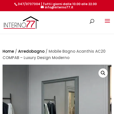
347/0737304 | Tutti i giorni dalle 10.00 alle 22.00
info@interno77.it
Products
search
Home
/
Arredobagno
/ Mobile Bagno Acanthis AC20
COMPAB – Luxury Design Moderno