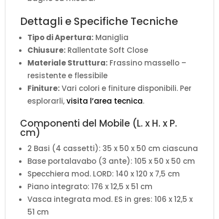
Dettagli e Specifiche Tecniche
Tipo di Apertura:
Maniglia
Chiusure:
Rallentate Soft Close
Materiale Struttura:
Frassino massello –
resistente e flessibile
Finiture:
Vari colori e finiture disponibili. Per
esplorarli,
visita l’area tecnica
.
Componenti del Mobile (L. x H. x P.
cm)
2 Basi (4 cassetti): 35 x 50 x 50 cm ciascuna
Base portalavabo (3 ante): 105 x 50 x 50 cm
Specchiera mod. LORD: 140 x 120 x 7,5 cm
Piano integrato: 176 x 12,5 x 51 cm
Vasca integrata mod. ES in gres: 106 x 12,5 x
51 cm