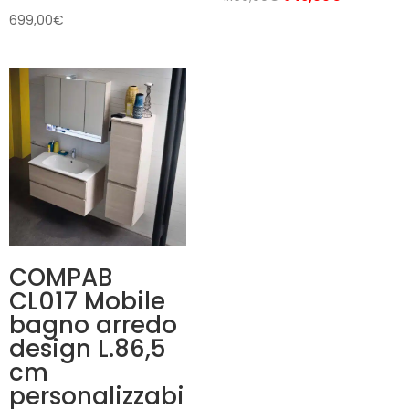
prezzo
prezzo
699,00
€
originale
attuale
era:
è:
1.169,00€.
949,00€.
COMPAB
CL017 Mobile
bagno arredo
design L.86,5
cm
personalizzabi