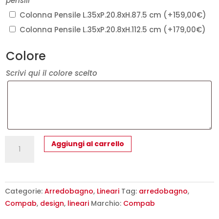
pensili
Colonna Pensile L.35xP.20.8xH.87.5 cm
(+
159,00
€
)
Colonna Pensile L.35xP.20.8xH.112.5 cm
(+
179,00
€
)
Colore
Scrivi qui il colore scelto
UP007-
Aggiungi al carrello
Mobile
arredo
bagno
design
Categorie:
Arredobagno
,
Lineari
Tag:
arredobagno
,
a
Compab
,
design
,
lineari
Marchio:
Compab
terra