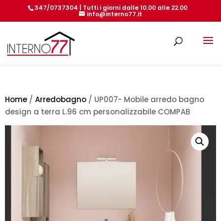
347/0737304 | Tutti i giorni dalle 10.00 alle 22.00
info@interno77.it
Products
search
Home
/
Arredobagno
/ UP007- Mobile arredo bagno
design a terra L.96 cm personalizzabile COMPAB