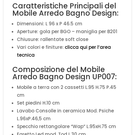
Caratteristiche Principali del
Mobile Arredo Bagno Design:
Dimensioni: L 96 x P 46.5 cm
Aperture: gola per BGO – maniglia per B201
Chiusure: rallentate soft close
Vari colori e finiture:
clicca qui per l’area
tecnica
Composizione del Mobile
Arredo Bagno Design UP007:
Mobile a terra con 2 cassetti L.95 H.75 P.45
cm
Set piedini H.10 cm
Lavabo Consolle in ceramica Mod. Psiche
L.96xP.46,5 cm
Specchio rettangolare “Wap” L.95xH.75 cm
Faretto Led mod. Tod L.30 cm