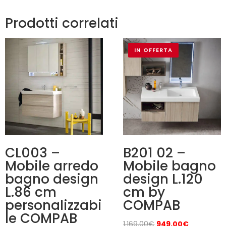
Prodotti correlati
IN OFFERTA
CL003 –
B201 02 –
Mobile arredo
Mobile bagno
bagno design
design L.120
L.86 cm
cm by
personalizzabi
COMPAB
le COMPAB
Il
Il
1.169,00
€
949,00
€