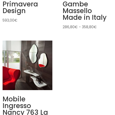
Primavera
Gambe
Design
Massello
Made in Italy
593,00
€
Fascia
286,80
€
-
358,80
€
di
prezzo:
da
286,80€
a
358,80€
Mobile
Ingresso
Nancy 763 La