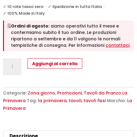
originale
attuale
✓ 10 rate tasso zero
·
✓ Spedizione in tutta Italia
·
era:
è:
✓ 100% Made in Italy
1.790,00€.
1.590,00€.
🗓️
Ordini di agosto:
siamo operativi tutto il mese e
confermiamo subito il tuo ordine. Le produzioni
ripartono a settembre e da lì valgono le normali
tempistiche di consegna. Per informazioni
contattaci
.
Tavolo
Aggiungi al carrello
Fisso
Nicola
La
Primavera
Categorie:
Zona giorno
,
Promozioni
,
Tavoli da Pranzo La
Fenix
Primavera
Tag:
la primavera
,
tavoli
,
tavoli fissi
Marchio:
La
Bianco
Primavera
Kos
200x100cm
quantità
Descrizione