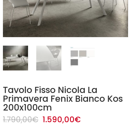
Tavolo Fisso Nicola La
Primavera Fenix Bianco Kos
200x100cm
Il
Il
1.790,00
€
1.590,00
€
prezzo
prezzo