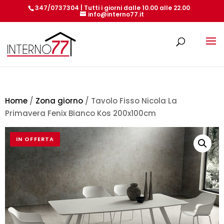
347/0737304 | Tutti i giorni dalle 10.00 alle 22.00
info@interno77.it
Products
search
Home
/
Zona giorno
/ Tavolo Fisso Nicola La
Primavera Fenix Bianco Kos 200x100cm
IN OFFERTA