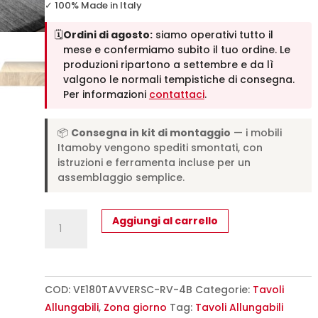
✓ 100% Made in Italy
🗓️
Ordini di agosto:
siamo operativi tutto il
mese e confermiamo subito il tuo ordine. Le
produzioni ripartono a settembre e da lì
valgono le normali tempistiche di consegna.
Per informazioni
contattaci
.
📦
Consegna in kit di montaggio
— i mobili
Itamoby vengono spediti smontati, con
istruzioni e ferramenta incluse per un
assemblaggio semplice.
Tavolo
Aggiungi al carrello
fisso
180x90
cm
Versalux
COD:
VE180TAVVERSC-RV-4B
Categorie:
Tavoli
rovere
Allungabili
,
Zona giorno
Tag:
Tavoli Allungabili