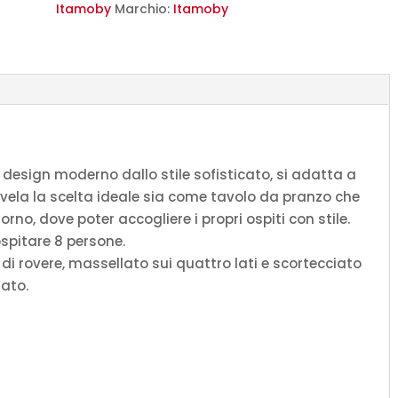
scortecciato
Itamoby
Marchio:
Itamoby
gambe
multicolore
4/B
quantità
 design moderno dallo stile sofisticato, si adatta a
rivela la scelta ideale sia come tavolo da pranzo che
no, dove poter accogliere i propri ospiti con stile.
ospitare 8 persone.
di rovere, massellato sui quattro lati e scortecciato
iato.