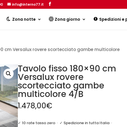
00
info@interno77.it
Products
search
Zona notte
Zona giorno
Spedizioni e
90 cm Versalux rovere scortecciato gambe multicolore
Tavolo fisso 180×90 cm
Versalux rovere
scortecciato gambe
multicolore 4/B
1.478,00
€
✓ 10 rate tasso zero
·
✓ Spedizione in tutta Italia
·