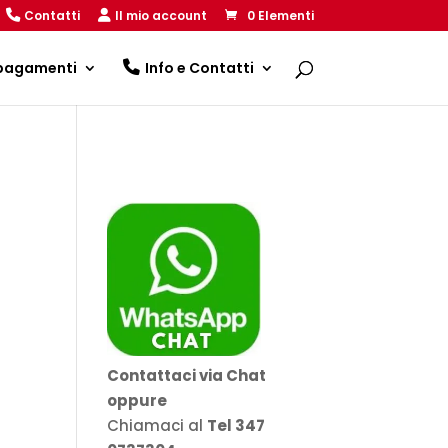
Contatti
Il mio account
0 Elementi
 pagamenti
Info e Contatti
Contattaci via Chat
oppure
Chiamaci al
Tel 347