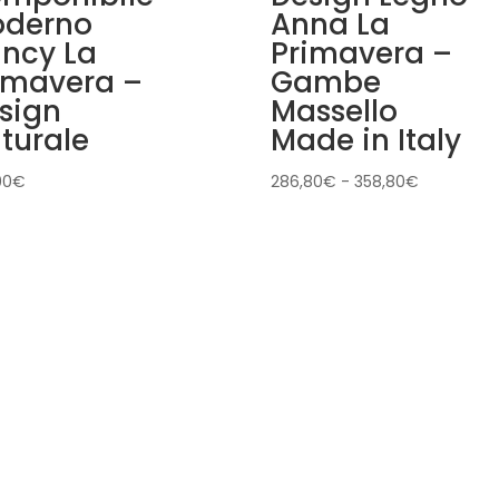
derno
Anna La
ncy La
Primavera –
imavera –
Gambe
sign
Massello
turale
Made in Italy
Fascia
00
€
286,80
€
-
358,80
€
di
prezzo:
da
286,80€
a
358,80€