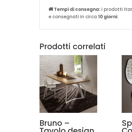
🚚 Tempi di consegna:
i prodotti It
e consegnati in circa
10 giorni
.
Prodotti correlati
Bruno –
Sp
Tavolo design
Co