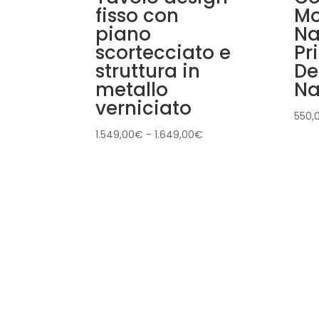
fisso con
Mo
piano
Na
scortecciato e
Pr
struttura in
De
metallo
Na
verniciato
550,
Fascia
1.549,00
€
-
1.649,00
€
di
prezzo:
da
1.549,00€
a
1.649,00€