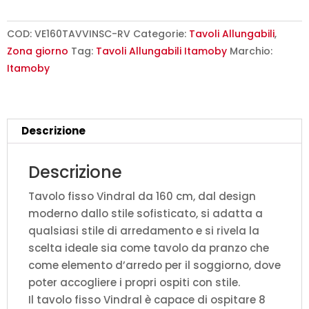
cm
Vindral
COD:
VE160TAVVINSC-RV
Categorie:
Tavoli Allungabili
,
rovere
Zona giorno
Tag:
Tavoli Allungabili Itamoby
Marchio:
scortecciato
Itamoby
gambe
antracite
quantità
Descrizione
Descrizione
Tavolo fisso Vindral da 160 cm, dal design
moderno dallo stile sofisticato, si adatta a
qualsiasi stile di arredamento e si rivela la
scelta ideale sia come tavolo da pranzo che
come elemento d’arredo per il soggiorno, dove
poter accogliere i propri ospiti con stile.
Il tavolo fisso Vindral è capace di ospitare 8