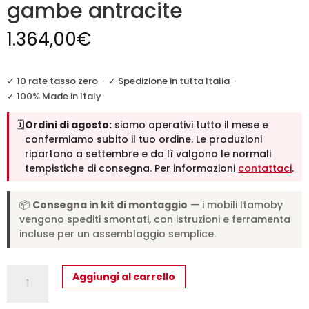
gambe antracite
1.364,00
€
✓ 10 rate tasso zero
·
✓ Spedizione in tutta Italia
·
✓ 100% Made in Italy
🗓️
Ordini di agosto:
siamo operativi tutto il mese e
confermiamo subito il tuo ordine. Le produzioni
ripartono a settembre e da lì valgono le normali
tempistiche di consegna. Per informazioni
contattaci
.
📦
Consegna in kit di montaggio
— i mobili Itamoby
vengono spediti smontati, con istruzioni e ferramenta
incluse per un assemblaggio semplice.
Tavolo
Aggiungi al carrello
fisso
160x90