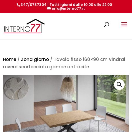
347/0737304 | Tutti i giorni dalle 10.00 alle 22.00
info@interno77.it
Products
search
Home
/
Zona giorno
/ Tavolo fisso 160×90 cm Vindral
rovere scortecciato gambe antracite