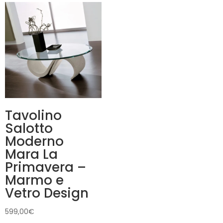
da
286,80€
a
358,80€
Tavolino
Salotto
Moderno
Mara La
Primavera –
Marmo e
Vetro Design
599,00
€