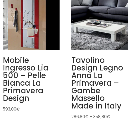
Mobile
Tavolino
Ingresso Lia
Design Legno
500 – Pelle
Anna La
Bianca La
Primavera –
Primavera
Gambe
Design
Massello
Made in Italy
593,00
€
Fascia
286,80
€
-
358,80
€
di
prezzo: