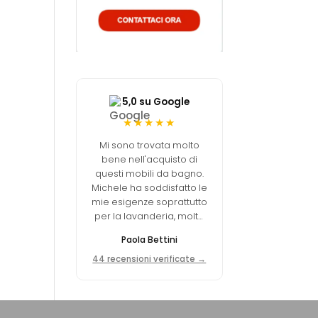
5,0 su Google
★★★★★
Mi sono trovata molto
bene nell'acquisto di
questi mobili da bagno.
Michele ha soddisfatto le
mie esigenze soprattutto
per la lavanderia, molto
funzionale. Ottimo
Paola Bettini
equilibrio tra qualità e
prezzo.
44 recensioni verificate →