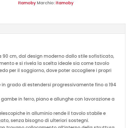
quercia
Itamoby
Marchio:
Itamoby
natura
gambe
antracite
quantità
 90 cm, dal design moderno dallo stile sofisticato,
amento e si rivela la scelta ideale sia come tavolo
o per il soggiorno, dove poter accogliere i propri
è in grado di estendersi progressivamente fino a 194
o, gambe in ferro, piano e allunghe con lavorazione a
lescopiche in alluminio rende il tavolo stabile e
to, senza bisogno di ulteriori sostegni.
non trovano collocamento all’interno della struttura