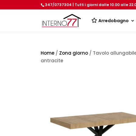
347/0737304 | Tutti i giorni dalle 10.00 alle 22.
Arredobagno
Home
/
Zona giorno
/ Tavolo allungabi
antracite