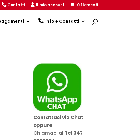
Contatti
Il mio account
0 Elementi
 pagamenti
Info e Contatti
Contattaci via Chat
oppure
Chiamaci al
Tel 347