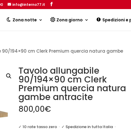
00
info@interno77.it
Products
search
Zona notte
Zona giorno
Spedizioni e
le 90/194×90 cm Clerk Premium quercia natura gambe
Tavolo allungabile
90/194×90 cm Clerk
Premium quercia natura
gambe antracite
800,00
€
✓ 10 rate tasso zero
·
✓ Spedizione in tutta Italia
·