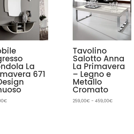
bile
Tavolino
gresso
Salotto Anna
ndola La
La Primavera
imavera 671
– Legno e
Design
Metallo
nuoso
Cromato
Fascia
00
€
259,00
€
-
459,00
€
di
prezzo:
da
259,00€