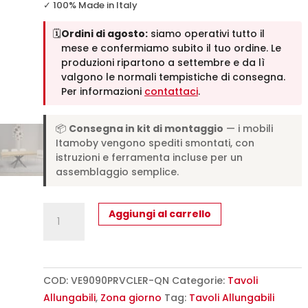
✓ 100% Made in Italy
🗓️
Ordini di agosto:
siamo operativi tutto il
mese e confermiamo subito il tuo ordine. Le
produzioni ripartono a settembre e da lì
valgono le normali tempistiche di consegna.
Per informazioni
contattaci
.
📦
Consegna in kit di montaggio
— i mobili
Itamoby vengono spediti smontati, con
istruzioni e ferramenta incluse per un
assemblaggio semplice.
Tavolo
Aggiungi al carrello
allungabile
90/194x90
cm
Clerk
COD:
VE9090PRVCLER-QN
Categorie:
Tavoli
Premium
Allungabili
,
Zona giorno
Tag:
Tavoli Allungabili