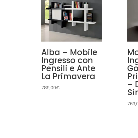
Alba – Mobile
Mo
Ingresso con
In
Pensili e Ante
Go
La Primavera
Pr
– 
789,00
€
Si
763,