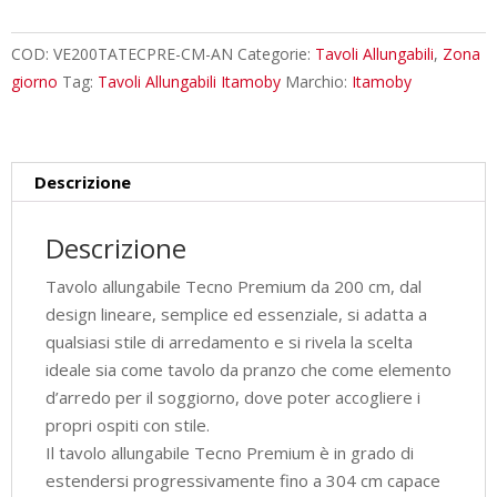
cm
Tecno
COD:
VE200TATECPRE-CM-AN
Categorie:
Tavoli Allungabili
,
Zona
Premium
giorno
Tag:
Tavoli Allungabili Itamoby
Marchio:
Itamoby
cemento
gambe
antracite
Descrizione
quantità
Descrizione
Tavolo allungabile Tecno Premium da 200 cm, dal
design lineare, semplice ed essenziale, si adatta a
qualsiasi stile di arredamento e si rivela la scelta
ideale sia come tavolo da pranzo che come elemento
d’arredo per il soggiorno, dove poter accogliere i
propri ospiti con stile.
Il tavolo allungabile Tecno Premium è in grado di
estendersi progressivamente fino a 304 cm capace