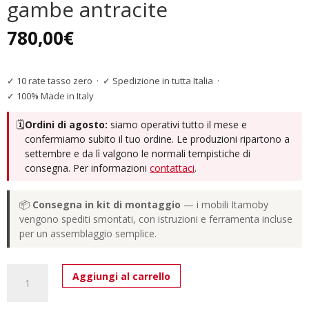
gambe antracite
780,00
€
✓ 10 rate tasso zero
·
✓ Spedizione in tutta Italia
·
✓ 100% Made in Italy
🗓️
Ordini di agosto:
siamo operativi tutto il mese e
confermiamo subito il tuo ordine. Le produzioni ripartono a
settembre e da lì valgono le normali tempistiche di
consegna. Per informazioni
contattaci
.
📦
Consegna in kit di montaggio
— i mobili Itamoby
vengono spediti smontati, con istruzioni e ferramenta incluse
per un assemblaggio semplice.
Tavolo
Aggiungi al carrello
allungabile
200/304x90