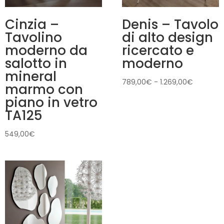
Cinzia –
Denis – Tavolo
Tavolino
di alto design
moderno da
ricercato e
salotto in
moderno
mineral
Fascia
789,00
€
-
1.269,00
€
marmo con
di
piano in vetro
prezzo:
TA125
da
789,00€
549,00
€
a
1.269,00