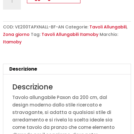
allungabile
200/304x90
cm
Paxon
COD:
VE200TAPXNALL-BF-AN
Categorie:
Tavoli Allungabili
,
bianco
Zona giorno
Tag:
Tavoli Allungabili Itamoby
Marchio:
frassino
Itamoby
gambe
antracite
quantità
Descrizione
Descrizione
Tavolo allungabile Paxon da 200 cm, dal
design moderno dallo stile ricercato e
stravagante, si adatta a qualsiasi stile di
arredamento e si rivela la scelta ideale sia
come tavolo da pranzo che come elemento