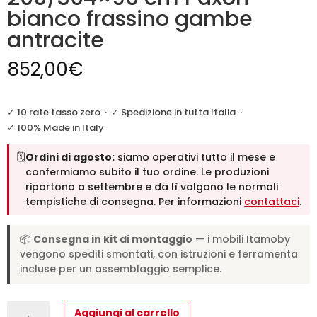
bianco frassino gambe
antracite
852,00
€
✓ 10 rate tasso zero
·
✓ Spedizione in tutta Italia
·
✓ 100% Made in Italy
🗓️
Ordini di agosto:
siamo operativi tutto il mese e
confermiamo subito il tuo ordine. Le produzioni
ripartono a settembre e da lì valgono le normali
tempistiche di consegna. Per informazioni
contattaci
.
📦
Consegna in kit di montaggio
— i mobili Itamoby
vengono spediti smontati, con istruzioni e ferramenta
incluse per un assemblaggio semplice.
Tavolo
Aggiungi al carrello