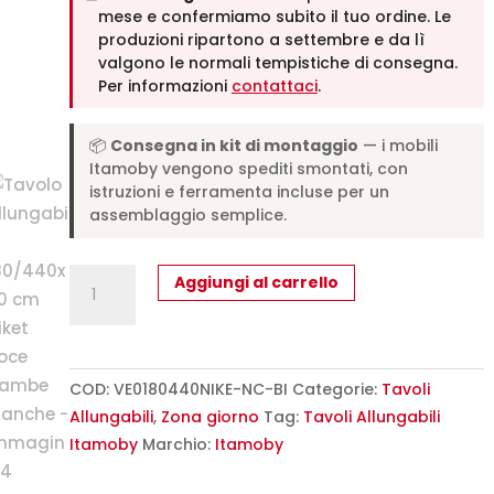
mese e confermiamo subito il tuo ordine. Le
produzioni ripartono a settembre e da lì
valgono le normali tempistiche di consegna.
Per informazioni
contattaci
.
📦
Consegna in kit di montaggio
— i mobili
Itamoby vengono spediti smontati, con
istruzioni e ferramenta incluse per un
assemblaggio semplice.
Tavolo
Aggiungi al carrello
allungabile
180/440x90
cm
Niket
COD:
VE0180440NIKE-NC-BI
Categorie:
Tavoli
noce
Allungabili
,
Zona giorno
Tag:
Tavoli Allungabili
gambe
Itamoby
Marchio:
Itamoby
bianche