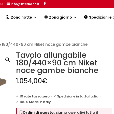
00
info@interno77.it
Products
search
Zona notte
Zona giorno
Spedizioni e
le 180/440×90 cm Niket noce gambe bianche
Tavolo allungabile
180/440×90 cm Niket
noce gambe bianche
1.054,00
€
✓ 10 rate tasso zero
·
✓ Spedizione in tutta Italia
·
✓ 100% Made in Italy
🗓️
Ordini di agosto:
siamo operativi tutto il