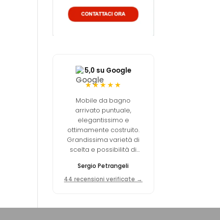
5,0 su Google
★★★★★
Mobile da bagno
arrivato puntuale,
elegantissimo e
ottimamente costruito.
Grandissima varietà di
scelta e possibilità di
personalizzare. La qualità
Sergio Petrangeli
dei materiali è
decisamente elevata.
44 recensioni verificate →