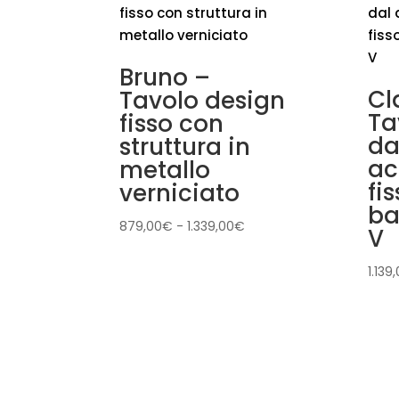
Bruno –
Cl
Tavolo design
Ta
fisso con
da
struttura in
ac
metallo
fi
verniciato
ba
Fascia
879,00
€
-
1.339,00
€
V
di
prezzo:
1.139
da
879,00€
a
1.339,00€