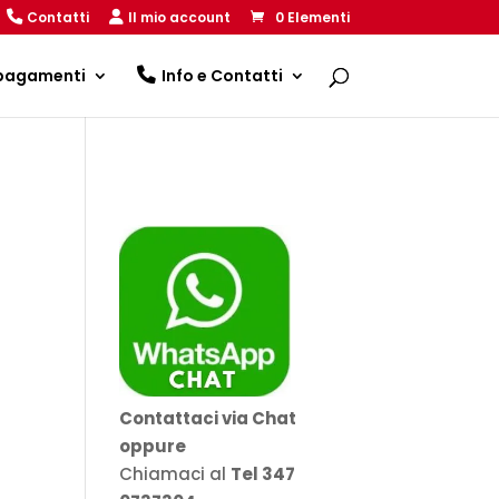
Contatti
Il mio account
0 Elementi
 pagamenti
Info e Contatti
Contattaci via Chat
oppure
Chiamaci al
Tel 347