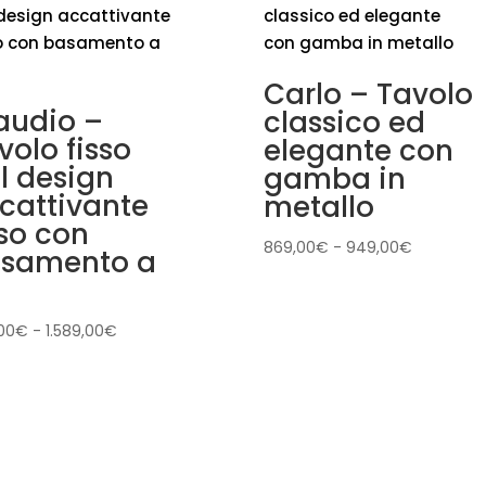
Carlo – Tavolo
audio –
classico ed
volo fisso
elegante con
l design
gamba in
cattivante
metallo
sso con
Fascia
869,00
€
-
949,00
€
samento a
di
prezzo:
da
Fascia
,00
€
-
1.589,00
€
869,00€
di
a
prezzo:
949,00€
da
1.139,00€
a
1.589,00€