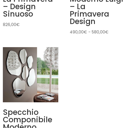
– Design
– La
Sinuoso
Primavera
Design
826,00
€
Fascia
490,00
€
-
580,00
€
di
prezzo:
da
490,00€
a
580,00€
Specchio
Componibile
Moderno