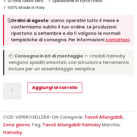
✓ 10 rate tasso zero
·
✓ Spedizione in tutta Italia
·
✓ 100% Made in Italy
🗓️
Ordini di agosto:
siamo operativi tutto il mese e
confermiamo subito il tuo ordine. Le produzioni
ripartono a settembre e da lì valgono le normali
tempistiche di consegna. Per informazioni
contattaci
.
📦
Consegna in kit di montaggio
— i mobili Itamoby
vengono spediti smontati, con istruzioni e ferramenta
incluse per un assemblaggio semplice.
Tavolo
Aggiungi al carrello
allungabile
180/284x90
cm
Roxell
COD:
VEPRROXELL284-QN
Categorie:
Tavoli Allungabili
,
Premium
Zona giorno
Tag:
Tavoli Allungabili Itamoby
Marchio:
quercia
Itamoby