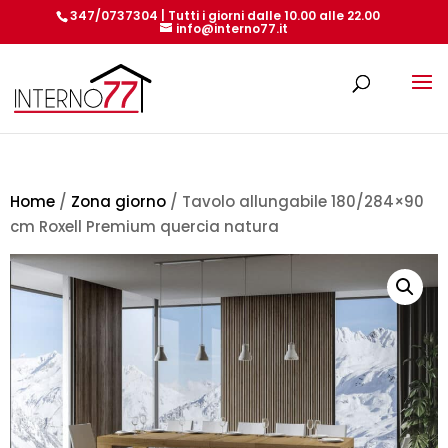
347/0737304 | Tutti i giorni dalle 10.00 alle 22.00
info@interno77.it
Products
search
Home
/
Zona giorno
/ Tavolo allungabile 180/284×90
cm Roxell Premium quercia natura