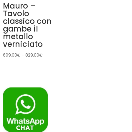
Mauro –
Tavolo
classico con
gambe il
metallo
verniciato
Fascia
699,00
€
-
829,00
€
di
prezzo:
da
699,00€
a
829,00€