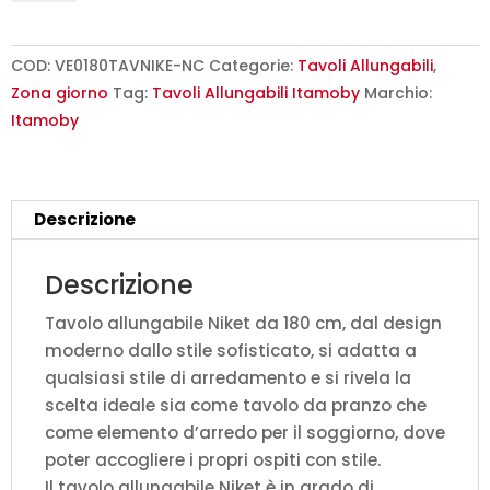
180/284x90
cm
Niket
COD:
VE0180TAVNIKE-NC
Categorie:
Tavoli Allungabili
,
noce
Zona giorno
Tag:
Tavoli Allungabili Itamoby
Marchio:
gambe
Itamoby
antracite
quantità
Descrizione
Descrizione
Tavolo allungabile Niket da 180 cm, dal design
moderno dallo stile sofisticato, si adatta a
qualsiasi stile di arredamento e si rivela la
scelta ideale sia come tavolo da pranzo che
come elemento d’arredo per il soggiorno, dove
poter accogliere i propri ospiti con stile.
Il tavolo allungabile Niket è in grado di