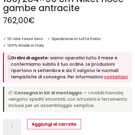
gambe antracite
762,00
€
✓ 10 rate tasso zero
·
✓ Spedizione in tutta Italia
·
✓ 100% Made in Italy
🗓️
Ordini di agosto:
siamo operativi tutto il mese e
confermiamo subito il tuo ordine. Le produzioni
ripartono a settembre e da lì valgono le normali
tempistiche di consegna. Per informazioni
contattaci
.
📦
Consegna in kit di montaggio
— i mobili Itamoby
vengono spediti smontati, con istruzioni e ferramenta
incluse per un assemblaggio semplice.
Tavolo
Aggiungi al carrello
allungabile