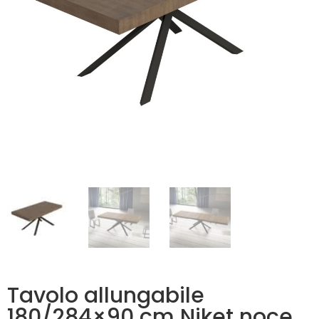
Tavolo allungabile
180/284×90 cm Niket noce