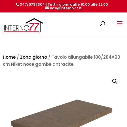
347/0737304 | Tutti i giorni dalle 10.00 alle 22.00
info@interno77.it
Products
search
Home
/
Zona giorno
/ Tavolo allungabile 180/284×90
cm Niket noce gambe antracite