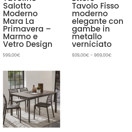
Salotto
Tavolo Fisso
Moderno
moderno
Mara La
elegante con
Primavera –
gambe in
Marmo e
metallo
Vetro Design
verniciato
Fascia
599,00
€
939,00
€
-
969,00
€
di
prezzo:
da
939,00€
a
969,00€