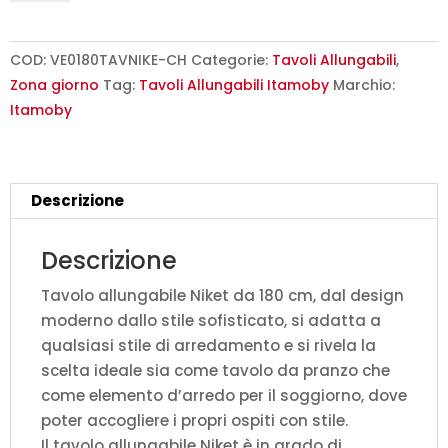
180/284x90
cm
Niket
COD:
VE0180TAVNIKE-CH
Categorie:
Tavoli Allungabili
,
cashmere
Zona giorno
Tag:
Tavoli Allungabili Itamoby
Marchio:
gambe
Itamoby
antracite
quantità
Descrizione
Descrizione
Tavolo allungabile Niket da 180 cm, dal design
moderno dallo stile sofisticato, si adatta a
qualsiasi stile di arredamento e si rivela la
scelta ideale sia come tavolo da pranzo che
come elemento d’arredo per il soggiorno, dove
poter accogliere i propri ospiti con stile.
Il tavolo allungabile Niket è in grado di