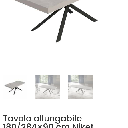
Tavolo allungabile
180/284×90 cm Niket