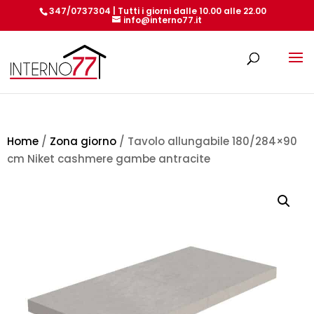
347/0737304 | Tutti i giorni dalle 10.00 alle 22.00
info@interno77.it
Products
search
Home
/
Zona giorno
/ Tavolo allungabile 180/284×90
cm Niket cashmere gambe antracite