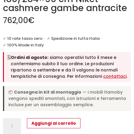
cashmere gambe antracite
762,00
€
✓ 10 rate tasso zero
·
✓ Spedizione in tutta Italia
·
✓ 100% Made in Italy
🗓️
Ordini di agosto:
siamo operativi tutto il mese e
confermiamo subito il tuo ordine. Le produzioni
ripartono a settembre e da lì valgono le normali
tempistiche di consegna. Per informazioni
contattaci
.
📦
Consegna in kit di montaggio
— i mobili Itamoby
vengono spediti smontati, con istruzioni e ferramenta
incluse per un assemblaggio semplice.
Tavolo
Aggiungi al carrello
allungabile