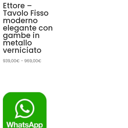
Ettore –
Tavolo Fisso
moderno
elegante con
gambe in
metallo
verniciato
Fascia
939,00
€
-
969,00
€
di
prezzo:
da
939,00€
a
969,00€