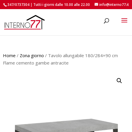
347/0737304 | Tutti i giorni dalle 10.00 alle 22.00
info@interno77.it
roducts
earch
Home
/
Zona giorno
/ Tavolo allungabile 180/284×90 cm
Flame cemento gambe antracite