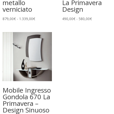
metallo
La Primavera
verniciato
Design
Fascia
Fascia
879,00
€
-
1.339,00
€
490,00
€
-
580,00
€
di
di
prezzo:
prezzo:
da
da
879,00€
490,00€
a
a
1.339,00€
580,00€
Mobile Ingresso
Gondola 670 La
Primavera –
Design Sinuoso