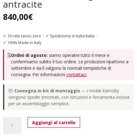
antracite
840,00
€
✓ 10 rate tasso zero
·
✓ Spedizione in tutta Italia
·
✓ 100% Made in Italy
🗓️
Ordini di agosto:
siamo operativi tutto il mese e
confermiamo subito il tuo ordine. Le produzioni ripartono a
settembre e da lì valgono le normali tempistiche di
consegna. Per informazioni
contattaci
.
📦
Consegna in kit di montaggio
— i mobili Itamoby
vengono spediti smontati, con istruzioni e ferramenta incluse
per un assemblaggio semplice.
Tavolo
Aggiungi al carrello
allungabile
180/284x90