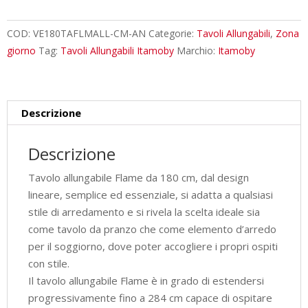
cm
Flame
COD:
VE180TAFLMALL-CM-AN
Categorie:
Tavoli Allungabili
,
Zona
cemento
giorno
Tag:
Tavoli Allungabili Itamoby
Marchio:
Itamoby
gambe
antracite
quantità
Descrizione
Descrizione
Tavolo allungabile Flame da 180 cm, dal design
lineare, semplice ed essenziale, si adatta a qualsiasi
stile di arredamento e si rivela la scelta ideale sia
come tavolo da pranzo che come elemento d’arredo
per il soggiorno, dove poter accogliere i propri ospiti
con stile.
Il tavolo allungabile Flame è in grado di estendersi
progressivamente fino a 284 cm capace di ospitare