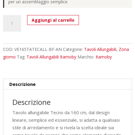
per un assemblaggio semplice.
Tavolo
Aggiungi al carrello
allungabile
160/420x90
cm
Tecno
COD:
VE165TATECALL-BF-AN
Categorie:
Tavoli Allungabili
,
Zona
bianco
giorno
Tag:
Tavoli Allungabili Itamoby
Marchio:
Itamoby
frassino
gambe
antracite
Descrizione
quantità
Descrizione
Tavolo allungabile Tecno da 160 cm, dal design
lineare, semplice ed essenziale, si adatta a qualsiasi
stile di arredamento e si rivela la scelta ideale sia
come tavolo da pranzo che come elemento d’arredo