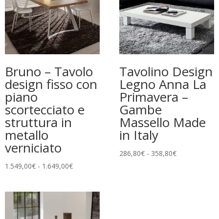
Bruno – Tavolo
Tavolino Design
design fisso con
Legno Anna La
piano
Primavera –
scortecciato e
Gambe
struttura in
Massello Made
metallo
in Italy
verniciato
Fascia
286,80
€
-
358,80
€
di
Fascia
1.549,00
€
-
1.649,00
€
prezzo:
di
da
prezzo:
286,80€
da
a
1.549,00€