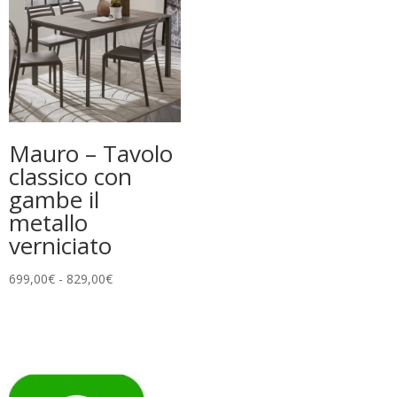
358,80€
a
1.649,00€
Mauro – Tavolo
classico con
gambe il
metallo
verniciato
Fascia
699,00
€
-
829,00
€
di
prezzo:
da
699,00€
a