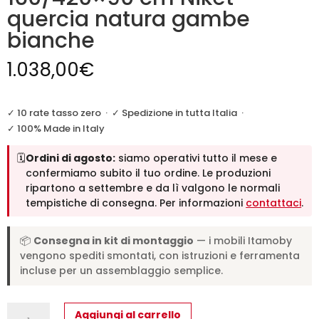
quercia natura gambe
bianche
1.038,00
€
✓ 10 rate tasso zero
·
✓ Spedizione in tutta Italia
·
✓ 100% Made in Italy
🗓️
Ordini di agosto:
siamo operativi tutto il mese e
confermiamo subito il tuo ordine. Le produzioni
ripartono a settembre e da lì valgono le normali
tempistiche di consegna. Per informazioni
contattaci
.
📦
Consegna in kit di montaggio
— i mobili Itamoby
vengono spediti smontati, con istruzioni e ferramenta
incluse per un assemblaggio semplice.
Tavolo
Aggiungi al carrello