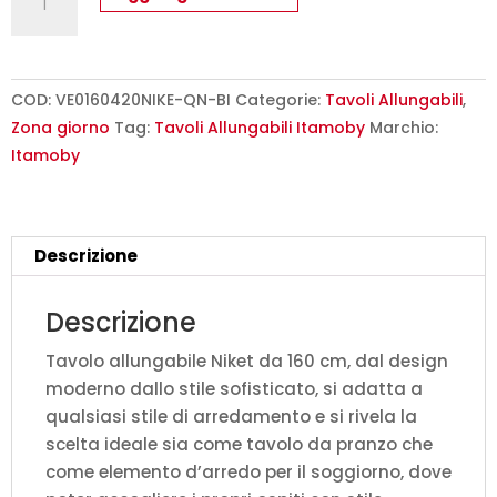
allungabile
160/420x90
cm
Niket
COD:
VE0160420NIKE-QN-BI
Categorie:
Tavoli Allungabili
,
quercia
Zona giorno
Tag:
Tavoli Allungabili Itamoby
Marchio:
natura
Itamoby
gambe
bianche
quantità
Descrizione
Descrizione
Tavolo allungabile Niket da 160 cm, dal design
moderno dallo stile sofisticato, si adatta a
qualsiasi stile di arredamento e si rivela la
scelta ideale sia come tavolo da pranzo che
come elemento d’arredo per il soggiorno, dove