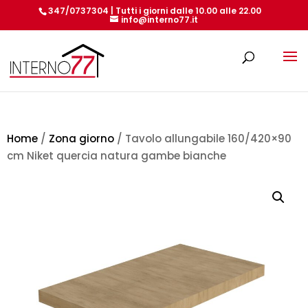
347/0737304 | Tutti i giorni dalle 10.00 alle 22.00
info@interno77.it
Products
search
Home
/
Zona giorno
/ Tavolo allungabile 160/420×90
cm Niket quercia natura gambe bianche