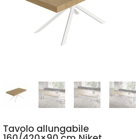
Tavolo allungabile
160/420×90 cm Niket