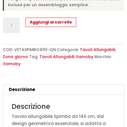
incluse per un assemblaggio semplice.
Tavolo
Aggiungi al carrello
allungabile
140/400x90
cm
Spimbo
COD:
VETASPIMBO400-QN
Categorie:
Tavoli Allungabili
,
quercia
Zona giorno
Tag:
Tavoli Allungabili Itamoby
Marchio:
natura
Itamoby
quantità
Descrizione
Descrizione
Tavolo allungabile Spimbo da 140 cm, dal
design geometrico essenziale, si adatta a