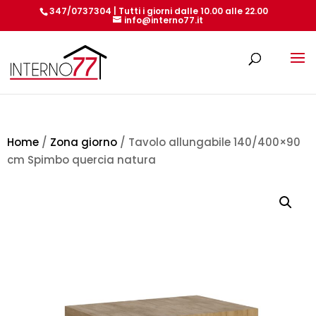
347/0737304 | Tutti i giorni dalle 10.00 alle 22.00
info@interno77.it
Products
search
Home
/
Zona giorno
/ Tavolo allungabile 140/400×90
cm Spimbo quercia natura