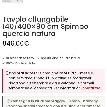
Tavolo allungabile
140/400×90 cm Spimbo
quercia natura
846,00
€
✓ 10 rate tasso zero
·
✓ Spedizione in tutta Italia
·
✓ 100% Made in Italy
🗓️
Ordini di agosto:
siamo operativi tutto il mese e
confermiamo subito il tuo ordine. Le produzioni
ripartono a settembre e da lì valgono le normali
tempistiche di consegna. Per informazioni
contattaci
.
📦
Consegna in kit di montaggio
— i mobili Itamoby
vengono spediti smontati, con istruzioni e ferramenta