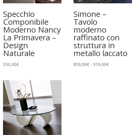
Specchio
Simone –
Componibile
Tavolo
Moderno Nancy
moderno
La Primavera –
raffinato con
Design
struttura in
Naturale
metallo laccato
Fascia
550,00
€
859,00
€
-
919,00
€
di
prezzo:
da
859,00€
a
919,00€