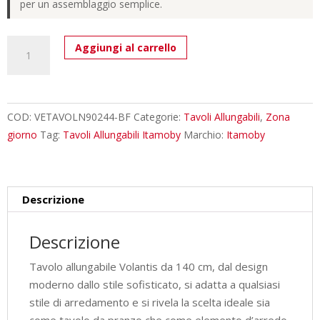
per un assemblaggio semplice.
Tavolo
Aggiungi al carrello
allungabile
140/244x90
cm
Volantis
COD:
VETAVOLN90244-BF
Categorie:
Tavoli Allungabili
,
Zona
bianco
giorno
Tag:
Tavoli Allungabili Itamoby
Marchio:
Itamoby
frassino
gambe
antracite
Descrizione
quantità
Descrizione
Tavolo allungabile Volantis da 140 cm, dal design
moderno dallo stile sofisticato, si adatta a qualsiasi
stile di arredamento e si rivela la scelta ideale sia
come tavolo da pranzo che come elemento d’arredo