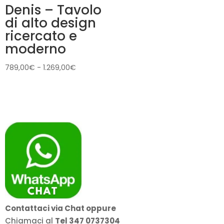
Denis – Tavolo
di alto design
ricercato e
moderno
Fascia
789,00
€
-
1.269,00
€
di
prezzo:
da
789,00€
a
1.269,00€
Contattaci via Chat oppure
Chiamaci al
Tel 347 0737304