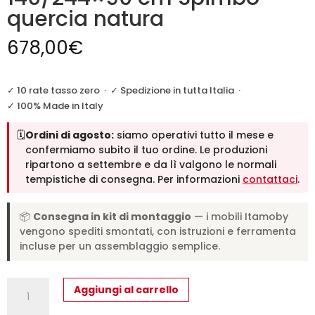
quercia natura
678,00
€
✓ 10 rate tasso zero
·
✓ Spedizione in tutta Italia
·
✓ 100% Made in Italy
🗓️
Ordini di agosto:
siamo operativi tutto il mese e
confermiamo subito il tuo ordine. Le produzioni
ripartono a settembre e da lì valgono le normali
tempistiche di consegna. Per informazioni
contattaci
.
📦
Consegna in kit di montaggio
— i mobili Itamoby
vengono spediti smontati, con istruzioni e ferramenta
incluse per un assemblaggio semplice.
Tavolo
Aggiungi al carrello
allungabile