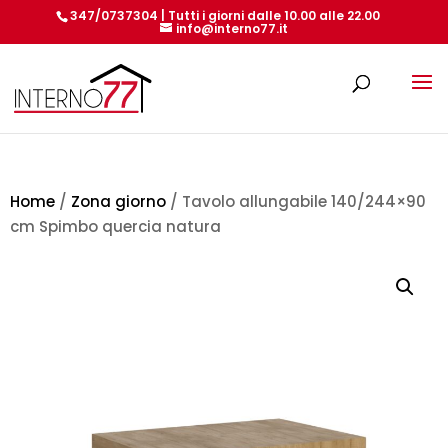
347/0737304 | Tutti i giorni dalle 10.00 alle 22.00
info@interno77.it
Products
search
Home
/
Zona giorno
/ Tavolo allungabile 140/244×90
cm Spimbo quercia natura