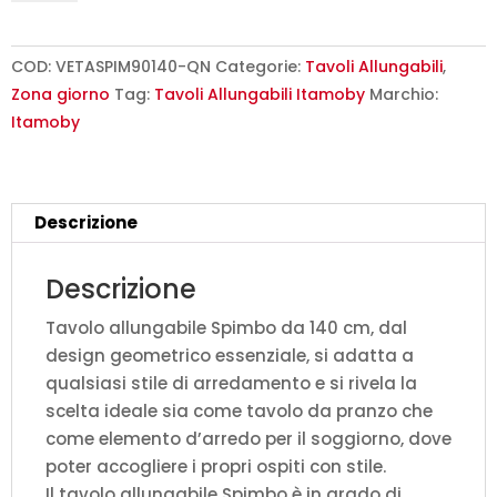
140/244x90
cm
Spimbo
COD:
VETASPIM90140-QN
Categorie:
Tavoli Allungabili
,
quercia
Zona giorno
Tag:
Tavoli Allungabili Itamoby
Marchio:
natura
Itamoby
quantità
Descrizione
Descrizione
Tavolo allungabile Spimbo da 140 cm, dal
design geometrico essenziale, si adatta a
qualsiasi stile di arredamento e si rivela la
scelta ideale sia come tavolo da pranzo che
come elemento d’arredo per il soggiorno, dove
poter accogliere i propri ospiti con stile.
Il tavolo allungabile Spimbo è in grado di