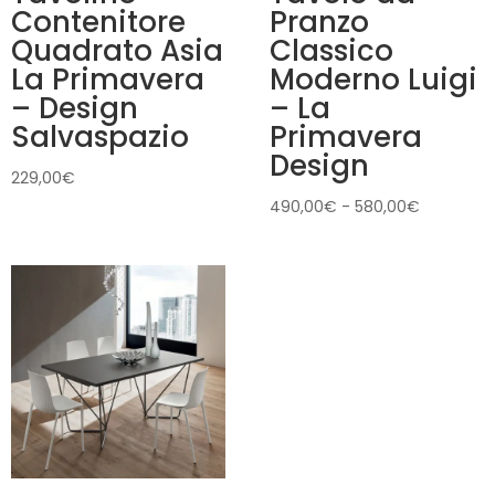
Contenitore
Pranzo
Quadrato Asia
Classico
La Primavera
Moderno Luigi
– Design
– La
Salvaspazio
Primavera
Design
229,00
€
Fascia
490,00
€
-
580,00
€
di
prezzo:
da
490,00€
a
580,00€