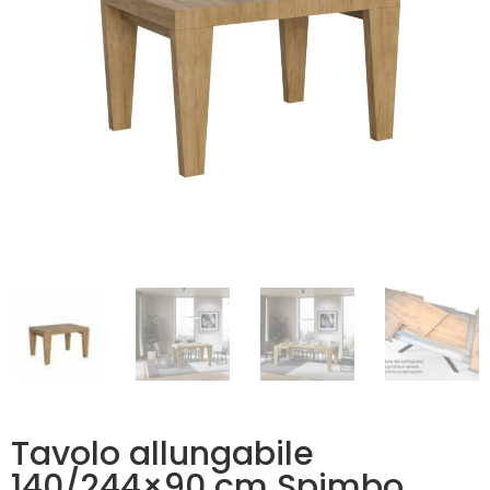
Tavolo allungabile
140/244×90 cm Spimbo