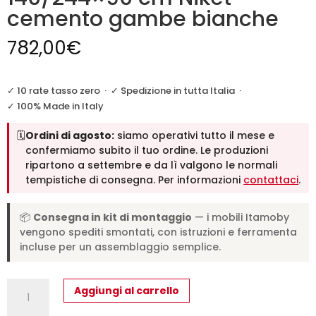
cemento gambe bianche
782,00
€
✓ 10 rate tasso zero
·
✓ Spedizione in tutta Italia
·
✓ 100% Made in Italy
🗓️
Ordini di agosto:
siamo operativi tutto il mese e
confermiamo subito il tuo ordine. Le produzioni
ripartono a settembre e da lì valgono le normali
tempistiche di consegna. Per informazioni
contattaci
.
📦
Consegna in kit di montaggio
— i mobili Itamoby
vengono spediti smontati, con istruzioni e ferramenta
incluse per un assemblaggio semplice.
Tavolo
Aggiungi al carrello
allungabile