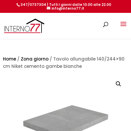
347/0737304 | Tutti i giorni dalle 10.00 alle 22.00
info@interno77.it
Products
search
Home
/
Zona giorno
/ Tavolo allungabile 140/244×90
cm Niket cemento gambe bianche