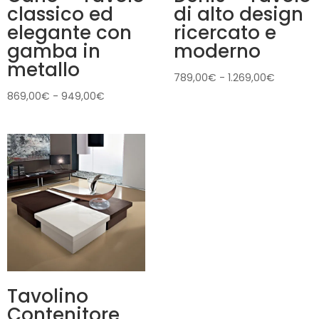
classico ed
di alto design
elegante con
ricercato e
gamba in
moderno
metallo
Fascia
789,00
€
-
1.269,00
€
di
Fascia
869,00
€
-
949,00
€
prezzo:
di
da
prezzo:
789,00€
da
a
869,00€
1.269,00
a
949,00€
Tavolino
Contenitore