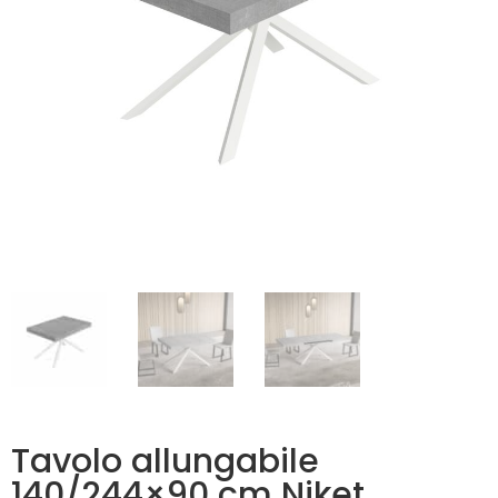
Tavolo allungabile
140/244×90 cm Niket