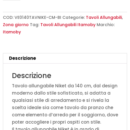
140/244x90
cm
Niket
COD:
VE0140TAVNIKE-CM-BI
Categorie:
Tavoli Allungabili
,
cemento
Zona giorno
Tag:
Tavoli Allungabili Itamoby
Marchio:
gambe
Itamoby
bianche
quantità
Descrizione
Descrizione
Tavolo allungabile Niket da 140 cm, dal design
moderno dallo stile sofisticato, si adatta a
qualsiasi stile di arredamento e si rivela la
scelta ideale sia come tavolo da pranzo che
come elemento d’arredo per il soggiorno, dove
poter accogliere i propri ospiti con stile.
Il tavolo allungabile Niket è in grado di