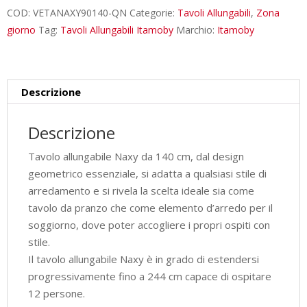
Naxy
COD:
VETANAXY90140-QN
Categorie:
Tavoli Allungabili
,
Zona
quercia
giorno
Tag:
Tavoli Allungabili Itamoby
Marchio:
Itamoby
natura
quantità
Descrizione
Descrizione
Tavolo allungabile Naxy da 140 cm, dal design
geometrico essenziale, si adatta a qualsiasi stile di
arredamento e si rivela la scelta ideale sia come
tavolo da pranzo che come elemento d’arredo per il
soggiorno, dove poter accogliere i propri ospiti con
stile.
Il tavolo allungabile Naxy è in grado di estendersi
progressivamente fino a 244 cm capace di ospitare
12 persone.