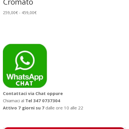
Cromato
Fascia
259,00
€
-
459,00
€
di
prezzo:
da
259,00€
a
459,00€
Contattaci via Chat oppure
Chiamaci al
Tel 347 0737304
Attivo 7 giorni su 7
dalle ore 10 alle 22