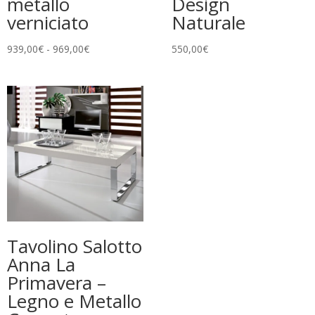
metallo
Design
verniciato
Naturale
Fascia
939,00
€
-
969,00
€
550,00
€
di
prezzo:
da
939,00€
a
969,00€
Tavolino Salotto
Anna La
Primavera –
Legno e Metallo