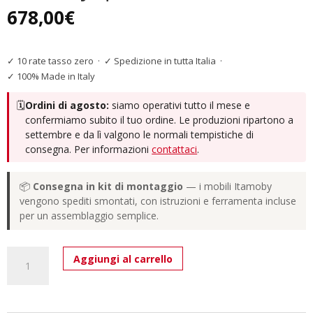
678,00
€
✓ 10 rate tasso zero
·
✓ Spedizione in tutta Italia
·
✓ 100% Made in Italy
🗓️
Ordini di agosto:
siamo operativi tutto il mese e
confermiamo subito il tuo ordine. Le produzioni ripartono a
settembre e da lì valgono le normali tempistiche di
consegna. Per informazioni
contattaci
.
📦
Consegna in kit di montaggio
— i mobili Itamoby
vengono spediti smontati, con istruzioni e ferramenta incluse
per un assemblaggio semplice.
Tavolo
Aggiungi al carrello
allungabile
140/244x90
cm